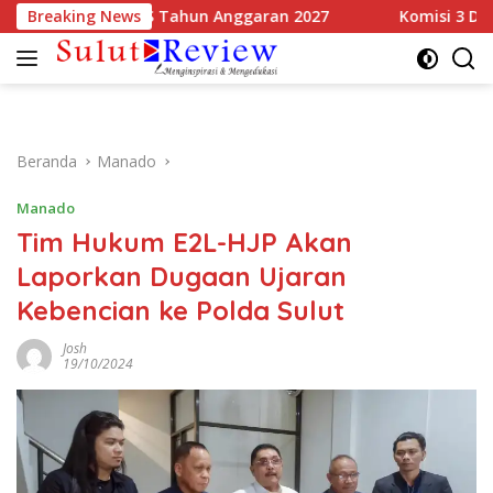
Langsung
pakati KUA-PPAS Tahun Anggaran 2027
Breaking News
Komisi 3 DPRD Sul
ke
konten
Beranda
Manado
Manado
Tim Hukum E2L-HJP Akan
Laporkan Dugaan Ujaran
Kebencian ke Polda Sulut
Josh
19/10/2024