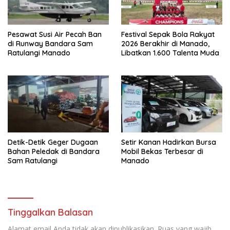
Pesawat Susi Air Pecah Ban
Festival Sepak Bola Rakyat
di Runway Bandara Sam
2026 Berakhir di Manado,
Ratulangi Manado
Libatkan 1.600 Talenta Muda
Detik-Detik Geger Dugaan
Setir Kanan Hadirkan Bursa
Bahan Peledak di Bandara
Mobil Bekas Terbesar di
Sam Ratulangi
Manado
Tinggalkan Balasan
Alamat email Anda tidak akan dipublikasikan.
Ruas yang wajib