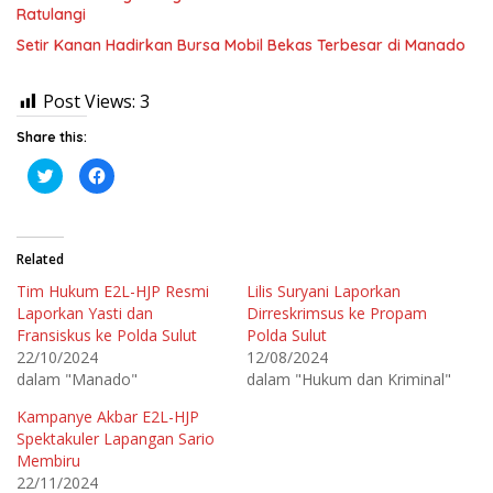
Ratulangi
Setir Kanan Hadirkan Bursa Mobil Bekas Terbesar di Manado
Post Views:
3
Share this:
K
K
l
l
i
i
k
k
u
u
n
n
t
t
Related
u
u
k
k
Tim Hukum E2L-HJP Resmi
Lilis Suryani Laporkan
b
m
e
e
Laporkan Yasti dan
Dirreskrimsus ke Propam
r
m
b
b
Fransiskus ke Polda Sulut
Polda Sulut
a
a
22/10/2024
12/08/2024
g
g
i
i
dalam "Manado"
dalam "Hukum dan Kriminal"
p
k
a
a
d
n
Kampanye Akbar E2L-HJP
a
d
T
i
Spektakuler Lapangan Sario
w
F
Membiru
i
a
t
c
22/11/2024
t
e