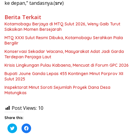
ke depan,” tandasnya.(
srv
)
Berita Terkait
Kotamobagu Berjaya di MTQ Sulut 2026, Weny Gaib Turut
Saksikan Momen Bersejarah
MTQ XXXI Sulut Resmi Dibuka, Kotamobagu Serahkan Piala
Bergilir
Konservasi Sekadar Wacana, Masyarakat Adat Jadi Garda
Terdepan Penjaga Laut
Krisis Lingkungan Pulau Kabaena, Mencuat di Forum GPC 2026
Bupati Joune Ganda Lepas 455 Kontingen Minut Porprov XII
Sulut 2025
Inspektorat Minut Soroti Sejumlah Proyek Dana Desa
Matungkas
Post Views:
10
Share this:
K
K
l
l