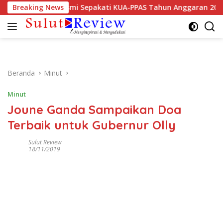
Langsung
islatif Mitra Resmi Sepakati KUA-PPAS Tahun Anggaran 2027
Breaking News
ke
konten
Beranda
Minut
Minut
Joune Ganda Sampaikan Doa
Terbaik untuk Gubernur Olly
Sulut Review
18/11/2019