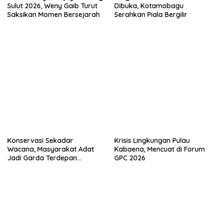
d
e
Sulut 2026, Weny Gaib Turut
Dibuka, Kotamobagu
e
n
Saksikan Momen Bersejarah
Serahkan Piala Bergilir
l
d
a
e
y
l
a
a
n
y
g
a
b
n
a
g
r
b
u
a
)
r
u
)
Konservasi Sekadar
Krisis Lingkungan Pulau
Wacana, Masyarakat Adat
Kabaena, Mencuat di Forum
Jadi Garda Terdepan
GPC 2026
Penjaga Laut