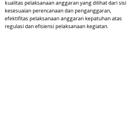
“Kementerian Hukum dan HAM pada tahun anggaran
2018, sempat turun dari tahun sebelumnya dari
peringkat satu menjadi peringkat enam. Sehingga
target pengelolaan keuangan Kementerian Hukum dan
HAM dapat meraih WTP dari BPK-RI, nilai 99 atas
Indikator Kinerja Pelaksanaan Anggaran (IKPA) dan
Sistem Monitoring dan Evaluasi Kinerja Terpadu
(SMART) serta pelayanan excellent,” jelasnya sembari
menambahkan semuanya dapat dicapai atas dukungan
dan kerja keras kita semua terlebih para pengelola