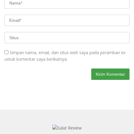
Redaksi
Indeks
Kode Etik
Pedoman Media Siber
Kode Etik Redaksi dan Perusahaan
VISI dan MISI
STANDAR OPERASIONAL PROSEDUR (SOP) PERLINDUNGAN
WARTAWAN
Copyright © 2022 sulutreview.com