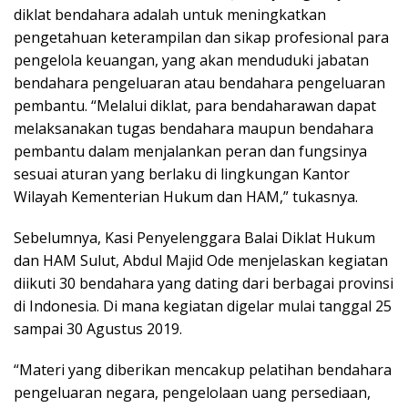
sampai 30 Agustus 2019.
“Materi yang diberikan mencakup pelatihan bendahara
pengeluaran negara, pengelolaan uang persediaan,
pengujian dan pembayaran tagihan, pembukuan dan
pertanggungjawaban bendahara pengeluaran hingga
aplikasi bendahara pengeluaran.(
srv
)
Berita Terkait
Nyawa Taruhan, Tambang Batu Hitam Tolutu jadi Tumpuan
Hidup Masyarakat
Menanam Mimpi dari Balik Pagar Landasan, Bandara Sam
Ratulangi Dekatkan Anak dengan Dunia Penerbangan
Pesawat Susi Air Pecah Ban di Runway Bandara Sam
Ratulangi Manado
Festival Sepak Bola Rakyat 2026 Berakhir di Manado,
Libatkan 1.600 Talenta Muda