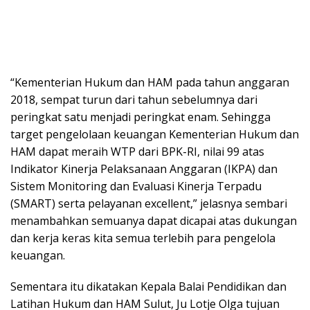
keuangan.
Sementara itu dikatakan Kepala Balai Pendidikan dan
Latihan Hukum dan HAM Sulut, Ju Lotje Olga tujuan
diklat bendahara adalah untuk meningkatkan
pengetahuan keterampilan dan sikap profesional para
pengelola keuangan, yang akan menduduki jabatan
bendahara pengeluaran atau bendahara pengeluaran
pembantu. “Melalui diklat, para bendaharawan dapat
melaksanakan tugas bendahara maupun bendahara
pembantu dalam menjalankan peran dan fungsinya
sesuai aturan yang berlaku di lingkungan Kantor
Wilayah Kementerian Hukum dan HAM,” tukasnya.
Sebelumnya, Kasi Penyelenggara Balai Diklat Hukum
dan HAM Sulut, Abdul Majid Ode menjelaskan kegiatan
diikuti 30 bendahara yang dating dari berbagai provinsi
di Indonesia. Di mana kegiatan digelar mulai tanggal 25