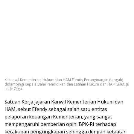
Kakanwil Kementerian Hukum dan HAM Efendy Peranginangin (tengah)
didampingi Kepala Balai Pendidikan dan Latihan Hukum dan HAM Sulut, Ju
Lotje Olga.
Satuan Kerja jajaran Kanwil Kementerian Hukum dan
HAM, sebut Efendy sebagai salah satu entitas
pelaporan keuangan Kementerian, yang sangat
mempengaruhi pemberian opini BPK-RI terhadap
kecakupan pengungkapan sehingga dengan ketaatan
kita terhadap pengelolaan keuangan sesuai ketentuan,
diharapkan mampu meningkatkan hasil audit hasil
pemeriksaan ke arah yang lebih baik dengan opini
Wajar Tanpa Pengecualian (WTP).
“Kementerian Hukum dan HAM RI dalam pengelolaan