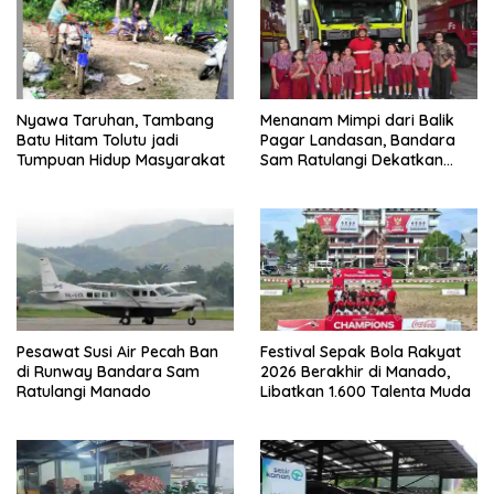
Ratulangi Manado
Libatkan 1.600 Talenta Muda
Detik-Detik Geger Dugaan
Setir Kanan Hadirkan Bursa
Bahan Peledak di Bandara
Mobil Bekas Terbesar di
Sam Ratulangi
Manado
Tinggalkan Balasan
Alamat email Anda tidak akan dipublikasikan.
Ruas yang wajib
ditandai
*