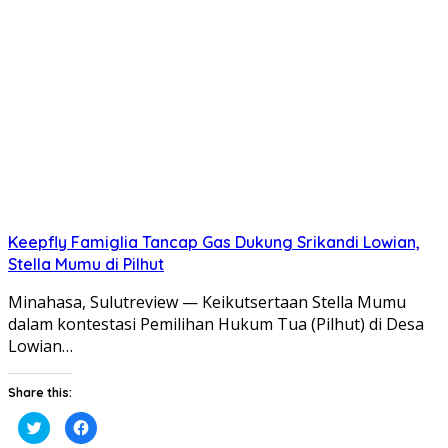
Twitter(Membuka
Facebook(Membuka
di
di
jendela
jendela
yang
yang
baru)
baru)
Keepfly Famiglia Tancap Gas Dukung Srikandi Lowian,
Stella Mumu di Pilhut
Minahasa, Sulutreview — Keikutsertaan Stella Mumu
dalam kontestasi Pemilihan Hukum Tua (Pilhut) di Desa
Lowian…
Share this:
Klik
Klik
untuk
untuk