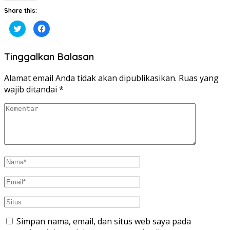
Share this:
Klik
Klik
untuk
untuk
berbagi
membagikan
pada
di
Twitter(Membuka
Facebook(Membuka
Tinggalkan Balasan
di
di
jendela
jendela
yang
yang
baru)
baru)
Alamat email Anda tidak akan dipublikasikan.
Ruas yang
wajib ditandai
*
Simpan nama, email, dan situs web saya pada