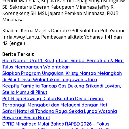
Fredrik Matindas, Kepala Kantor Depag Sonya Mongkaw
SE, Sekretaris Daerah Kabupaten Minahasa Jeffry R
Korengkeng SH MSi, Jajaran Pemkab Minahasa, FKUB
Minahasa,
Khadim, Ketua Majelis Daerah GPdI Sulut Ibu Pdt. Yvonne
Inria Awuy Lantu, Pembacaan alkitab: Yohanes 1:41 dan
42. (
engel
)
Berita Terkait
Raih Nomor Urut 1, Kristy Toar: Simbol Persatuan & Niat
Tulus Membangun Walantakan
Siapkan Program Unggulan, Kristy Mantap Melangkah
di Pilhut Desa Walantakan Langowan Utara
Keepfly Famiglia Tancap Gas Dukung Srikandi Lowian,
Stella Mumu di Pilhut
Pnt. Rilya Rawung, Calon Kumtua Desa Lowian:
Terpanggil Mengabdi dan Melayani dengan Hati
Safari Natal di Tondano Raya, Sekda Lynda Watania
Bawakan Pesan Natal
DPRD Minahasa Mulai Bahas RAPBD 2026 – Fokus