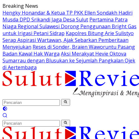
Langsung
Breaking News
ke
Hengky Honandar & Ketua TP PKK Ellen Sondakh Hadiri
konten
Musda DPD Srikandi Jaga Desa Sulut
Pertamina Patra
Niaga Regional Sulawesi Dorong Penggunaan Bright Gas
untuk Irigasi Petani Sidrap
Kapolres Bitung Arie Sulistyo
Serap Aspirasi Wartawan, Ajak Sebarkan Pemberitaan
Menyejukan
Reses di Sonder, Braien Waworuntu Pasang
Badan Kawal Hak Warga
Aksi Merakyat Hevie Oktova
Sumarrau dengan Blusukan ke Sejumlah Pangkalan Ojek
di Aertembaga