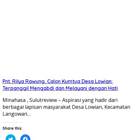
berbagi
membagikan
pada
di
Twitter(Membuka
Facebook(Membuka
di
di
jendela
jendela
yang
yang
baru)
baru)
Pnt. Rilya Rawung, Calon Kumtua Desa Lowian:
Terpanggil Mengabdi dan Melayani dengan Hati
Minahasa , Sulutreview – Aspirasi yang hadir dari
berbagai lapisan masyarakat Desa Lowian, Kecamatan
Langowan…
Share this:
Klik
Klik