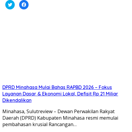
Klik
Klik
untuk
untuk
berbagi
membagikan
pada
di
Twitter(Membuka
Facebook(Membuka
di
di
jendela
jendela
yang
yang
baru)
baru)
DPRD Minahasa Mulai Bahas RAPBD 2026 – Fokus
Layanan Dasar & Ekonomi Lokal, Defisit Rp 21 Miliar
Dikendalikan
Minahasa, Sulutreview – Dewan Perwakilan Rakyat
Daerah (DPRD) Kabupaten Minahasa resmi memulai
pembahasan krusial Rancangan…