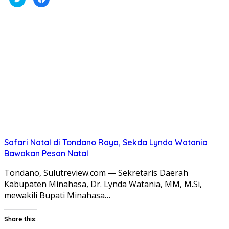
untuk
untuk
berbagi
membagikan
pada
di
Twitter(Membuka
Facebook(Membuka
di
di
jendela
jendela
yang
yang
baru)
baru)
Safari Natal di Tondano Raya, Sekda Lynda Watania
Bawakan Pesan Natal
Tondano, Sulutreview.com — Sekretaris Daerah
Kabupaten Minahasa, Dr. Lynda Watania, MM, M.Si,
mewakili Bupati Minahasa…
Share this: