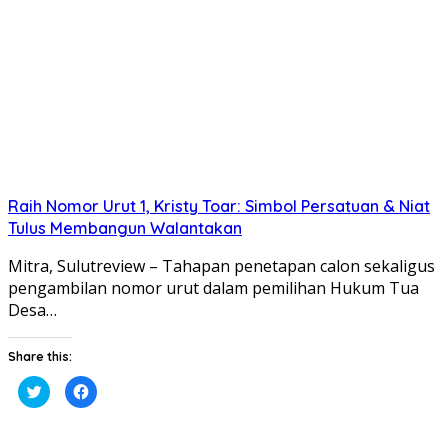
Raih Nomor Urut 1, Kristy Toar: Simbol Persatuan & Niat
Tulus Membangun Walantakan
Mitra, Sulutreview – Tahapan penetapan calon sekaligus
pengambilan nomor urut dalam pemilihan Hukum Tua
Desa…
Share this:
Klik
Klik
untuk
untuk
berbagi
membagikan
pada
di
Twitter(Membuka
Facebook(Membuka