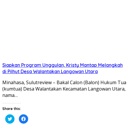
di
di
jendela
jendela
yang
yang
baru)
baru)
Siapkan Program Unggulan, Kristy Mantap Melangkah
di Pilhut Desa Walantakan Langowan Utara
Minahasa, Sulutreview – Bakal Calon (Balon) Hukum Tua
(kumtua) Desa Walantakan Kecamatan Langowan Utara,
nama…
Share this:
Klik
Klik
untuk
untuk
berbagi
membagikan
pada
di