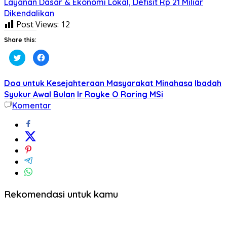
Layanan Dasar & Ekonomi Lokal, Defisit Rp 21 Miliar
Dikendalikan
Post Views:
12
Share this:
Klik
Klik
untuk
untuk
berbagi
membagikan
pada
di
Twitter(Membuka
Facebook(Membuka
Doa untuk Kesejahteraan Masyarakat Minahasa
Ibadah
di
di
jendela
jendela
Syukur Awal Bulan
Ir Royke O Roring MSi
yang
yang
Komentar
baru)
baru)
Rekomendasi untuk kamu