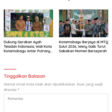
Kotamobagu Dapat Akses
Kotamobagu
Permodalan
Dukung Gerakan Ayah
Kotamobagu Berjaya di MTQ
Teladan Indonesia, Wali Kota
Sulut 2026, Weny Gaib Turut
Kotamobagu Antar Putranya
Saksikan Momen Bersejarah
ke- Sekolah
Tinggalkan Balasan
Alamat email Anda tidak akan dipublikasikan.
Ruas yang wajib
ditandai
*