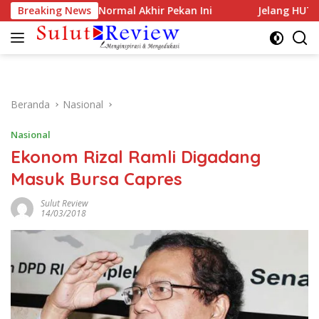
Langsung
, Ditargetkan Normal Akhir Pekan Ini
Breaking News
Jelang HUT RI ke-
ke
konten
Beranda
Nasional
Nasional
Ekonom Rizal Ramli Digadang
Masuk Bursa Capres
Sulut Review
14/03/2018