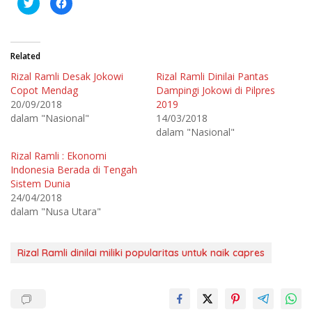
K
K
l
l
i
i
k
k
u
u
n
n
t
t
Related
u
u
k
k
Rizal Ramli Desak Jokowi
Rizal Ramli Dinilai Pantas
b
m
e
e
Copot Mendag
Dampingi Jokowi di Pilpres
r
m
b
b
20/09/2018
2019
a
a
dalam "Nasional"
14/03/2018
g
g
i
i
dalam "Nasional"
p
k
a
a
d
n
Rizal Ramli : Ekonomi
a
d
T
i
Indonesia Berada di Tengah
w
F
Sistem Dunia
i
a
t
c
24/04/2018
t
e
e
b
dalam "Nusa Utara"
r
o
(
o
M
k
e
(
m
M
Rizal Ramli dinilai miliki popularitas untuk naik capres
b
e
u
m
k
b
a
u
d
k
i
a
j
d