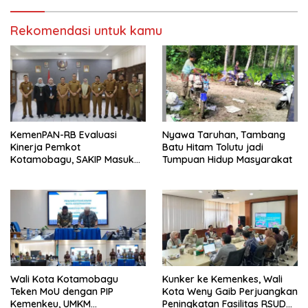
e
i
n
j
d
e
Rekomendasi untuk kamu
e
n
l
d
a
e
y
l
a
a
n
y
g
a
b
n
a
g
r
b
u
a
)
r
u
KemenPAN-RB Evaluasi
Nyawa Taruhan, Tambang
)
Kinerja Pemkot
Batu Hitam Tolutu jadi
Kotamobagu, SAKIP Masuk
Tumpuan Hidup Masyarakat
Kategori Baik
Wali Kota Kotamobagu
Kunker ke Kemenkes, Wali
Teken MoU dengan PIP
Kota Weny Gaib Perjuangkan
Kemenkeu, UMKM
Peningkatan Fasilitas RSUD