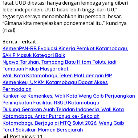
fatal. UUD dibatasi hanya dengan lembaga yang diberi
lebel independen. UUD tidak lebih tinggi dari UU,”
tegasnya seraya menambahkan itu persoala besar.
“Gimana kita menjelaskan pondemental itu,” kuncinya.
(rizal)
Berita Terkait
KemenPAN-RB Evaluasi Kinerja Pemkot Kotamobagu,
SAKIP Masuk Kategori Baik
Nyawa Taruhan, Tambang Batu Hitam Tolutu jadi
Tumpuan Hidup Masyarakat
Wali Kota Kotamobagu Teken MoU dengan PIP
Kemenkeu, UMKM Kotamobagu Dapat Akses
Permodalan
Kunker ke Kemenkes, Wali Kota Weny Gaib Perjuangkan
Peningkatan Fasilitas RSUD Kotamobagu
Dukung Gerakan Ayah Teladan Indonesia, Wali Kota
Kotamobagu Antar Putranya ke- Sekolah
Kotamobagu Berjaya di MTQ Sulut 2026, Weny Gaib
Turut Saksikan Momen Bersejarah
Post Views:
11