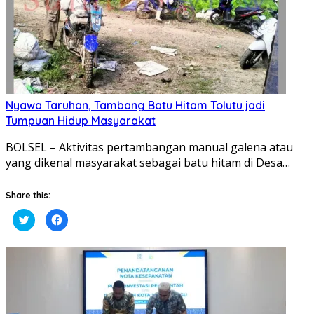
Nyawa Taruhan, Tambang Batu Hitam Tolutu jadi
Tumpuan Hidup Masyarakat
BOLSEL – Aktivitas pertambangan manual galena atau
yang dikenal masyarakat sebagai batu hitam di Desa…
Share this:
Klik
Klik
untuk
untuk
berbagi
membagikan
pada
di
Twitter(Membuka
Facebook(Membuka
di
di
jendela
jendela
yang
yang
baru)
baru)