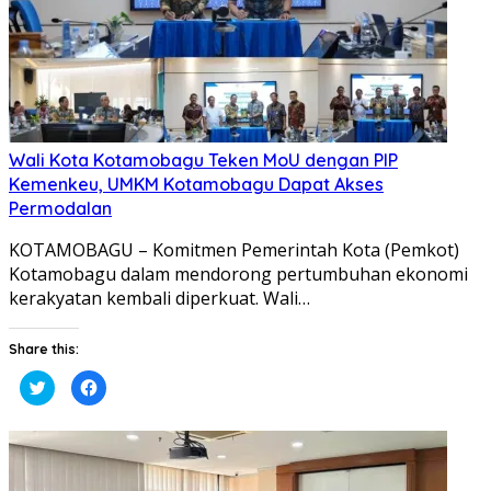
Wali Kota Kotamobagu Teken MoU dengan PIP
Kemenkeu, UMKM Kotamobagu Dapat Akses
Permodalan
KOTAMOBAGU – Komitmen Pemerintah Kota (Pemkot)
Kotamobagu dalam mendorong pertumbuhan ekonomi
kerakyatan kembali diperkuat. Wali…
Share this:
Klik
Klik
untuk
untuk
berbagi
membagikan
pada
di
Twitter(Membuka
Facebook(Membuka
di
di
jendela
jendela
yang
yang
baru)
baru)