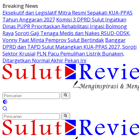
Langsung
Breaking News
ke
Eksekutif dan Legislatif Mitra Resmi Sepakati KUA-PPAS
konten
Tahun Anggaran 2027
Komisi 3 DPRD Sulut Ingatkan
Dinas PUPR Prioritaskan Rehabilitasi Irigasi Bolmong
Raya
Soroti Gaji Tenaga Medis dan Nakes RSUD-ODSK,
Vonny Paat Minta Pemprov Sulut Bertindak
Banggar
DPRD dan TAPD Sulut Matangkan KUA-PPAS 2027, Soroti
Sektor Krusial
PLN Pacu Pemulihan Listrik Bunaken,
Ditargetkan Normal Akhir Pekan Ini