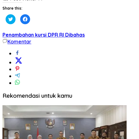
Share this:
Klik
Klik
untuk
untuk
berbagi
membagikan
pada
di
Twitter(Membuka
Facebook(Membuka
Penambahan kursi DPR RI Dibahas
di
di
jendela
jendela
Komentar
yang
yang
baru)
baru)
Rekomendasi untuk kamu