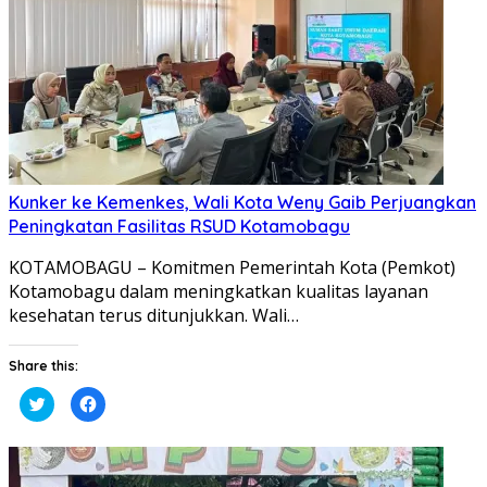
Kunker ke Kemenkes, Wali Kota Weny Gaib Perjuangkan
Peningkatan Fasilitas RSUD Kotamobagu
KOTAMOBAGU – Komitmen Pemerintah Kota (Pemkot)
Kotamobagu dalam meningkatkan kualitas layanan
kesehatan terus ditunjukkan. Wali…
Share this:
Klik
Klik
untuk
untuk
berbagi
membagikan
pada
di
Twitter(Membuka
Facebook(Membuka
di
di
jendela
jendela