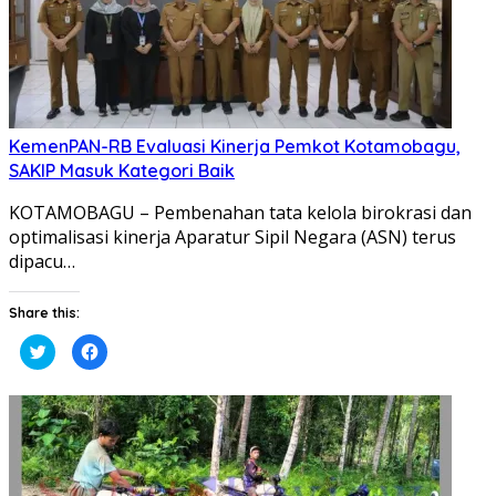
KemenPAN-RB Evaluasi Kinerja Pemkot Kotamobagu,
SAKIP Masuk Kategori Baik
KOTAMOBAGU – Pembenahan tata kelola birokrasi dan
optimalisasi kinerja Aparatur Sipil Negara (ASN) terus
dipacu…
Share this:
Klik
Klik
untuk
untuk
berbagi
membagikan
pada
di
Twitter(Membuka
Facebook(Membuka
di
di
jendela
jendela
yang
yang
baru)
baru)