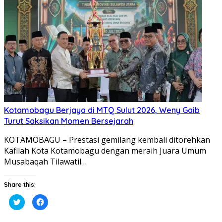
jendela
jendela
yang
yang
baru)
baru)
Kotamobagu Berjaya di MTQ Sulut 2026, Weny Gaib
Turut Saksikan Momen Bersejarah
KOTAMOBAGU – Prestasi gemilang kembali ditorehkan
Kafilah Kota Kotamobagu dengan meraih Juara Umum
Musabaqah Tilawatil…
Share this:
Klik
Klik
untuk
untuk
berbagi
membagikan
pada
di