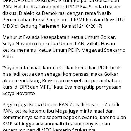
DPR, DPD dan DPRD), PDIP tunggu partai Golkar dan
PAN. Hal itu dikatakan politisi PDIP Eva Sundari dalam
diskusi Dialektika Demokrasi dengan tema ‘Nasib
Penambahan Kursi Pimpinan DPR/MPR dalam Revisi UU
MD3’ di Gedung Parlemen, Kamis(12/10/2017)
Menurut Eva ada kesepakatan Ketua Umum Golkar,
Setya Novanto dan ketua Umum PAN, Zilkifli Hasan
ketika menemui ketua Umum PDIP, Megawati Soekarno
Putri.
“Saya minta maaf, karena Golkar kemudian PDIP tidak
bisa jadi ketua dan sebagai kompensasi maka Golkar
akan mendukung Revisi dan menyetujui penambahan
kursi di DPR dan MPR,” kata Eva mengutip pernyataan
Setya Novanto.
Begitu juga Ketua Umum PAN Zulkifli Hasan . “Zulkifli
PAN, ketika ketemu ibu Mega juga minta maaf dan
komitmennya sama seperti bapak Novanto, karena ulah
KMP sehingga ada anomali di dalam penyusunan
kepemimpinan di MD3 kemarin,” tukasnya.