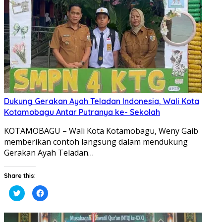
yang
yang
baru)
baru)
Dukung Gerakan Ayah Teladan Indonesia, Wali Kota
Kotamobagu Antar Putranya ke- Sekolah
KOTAMOBAGU – Wali Kota Kotamobagu, Weny Gaib
memberikan contoh langsung dalam mendukung
Gerakan Ayah Teladan…
Share this:
Klik
Klik
untuk
untuk
berbagi
membagikan
pada
di
Twitter(Membuka
Facebook(Membuka
di
di