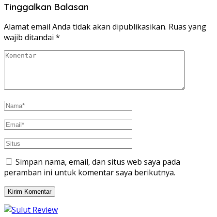
Twitter(Membuka
Facebook(Membuka
Tinggalkan Balasan
di
di
jendela
jendela
yang
yang
baru)
baru)
Alamat email Anda tidak akan dipublikasikan.
Ruas yang
wajib ditandai
*
Simpan nama, email, dan situs web saya pada
peramban ini untuk komentar saya berikutnya.