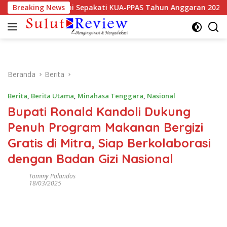
Langsung
slatif Mitra Resmi Sepakati KUA-PPAS Tahun Anggaran 2027
Breaking News
ke
konten
Beranda
Berita
Berita
,
Berita Utama
,
Minahasa Tenggara
,
Nasional
Bupati Ronald Kandoli Dukung
Penuh Program Makanan Bergizi
Gratis di Mitra, Siap Berkolaborasi
dengan Badan Gizi Nasional
Tommy Polandos
18/03/2025