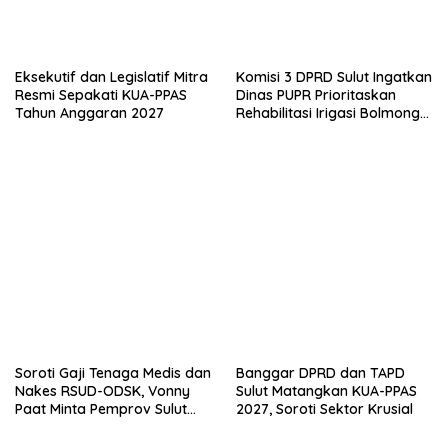
r
o
(
o
M
k
e
(
m
M
b
e
Eksekutif dan Legislatif Mitra
Komisi 3 DPRD Sulut Ingatkan
u
m
k
b
Resmi Sepakati KUA-PPAS
Dinas PUPR Prioritaskan
a
u
Tahun Anggaran 2027
Rehabilitasi Irigasi Bolmong
d
k
i
a
Raya
j
d
e
i
n
j
d
e
e
n
l
d
a
e
y
l
a
a
n
y
g
a
b
n
a
g
r
b
u
a
)
r
u
)
Soroti Gaji Tenaga Medis dan
Banggar DPRD dan TAPD
Nakes RSUD-ODSK, Vonny
Sulut Matangkan KUA-PPAS
Paat Minta Pemprov Sulut
2027, Soroti Sektor Krusial
Bertindak