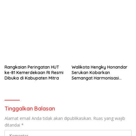
Rangkaian Peringatan HUT
Walikota Hengky Honandar
ke-81 Kemerdekaan RI Resmi
Serukan Kobarkan
Dibuka di Kabupaten Mitra
Semangat Harmonisasi
Persatuan di Pembukaan
HUT RI ke-81
Tinggalkan Balasan
Alamat email Anda tidak akan dipublikasikan.
Ruas yang wajib
ditandai
*