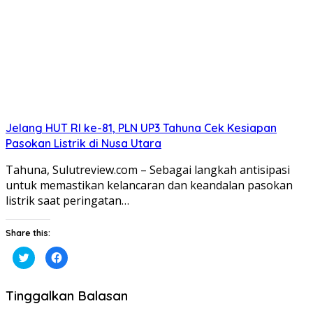
Jelang HUT RI ke-81, PLN UP3 Tahuna Cek Kesiapan
Pasokan Listrik di Nusa Utara
Tahuna, Sulutreview.com – Sebagai langkah antisipasi
untuk memastikan kelancaran dan keandalan pasokan
listrik saat peringatan…
Share this:
Klik
Klik
untuk
untuk
berbagi
membagikan
pada
di
Twitter(Membuka
Facebook(Membuka
Tinggalkan Balasan
di
di
jendela
jendela