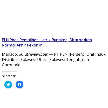
PLN Pacu Pemulihan Listrik Bunaken, Ditargetkan
Normal Akhir Pekan Ini
Manado, Sulutreview.com — PT PLN (Persero) Unit Induk
Distribusi Sulawesi Utara, Sulawesi Tengah, dan
Gorontalo…
Share this:
Klik
Klik
untuk
untuk
berbagi
membagikan
pada
di
Twitter(Membuka
Facebook(Membuka
di
di
jendela
jendela
yang
yang
baru)
baru)