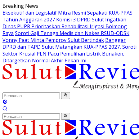
Langsung
Breaking News
ke
Eksekutif dan Legislatif Mitra Resmi Sepakati KUA-PPAS
konten
Tahun Anggaran 2027
Komisi 3 DPRD Sulut Ingatkan
Dinas PUPR Prioritaskan Rehabilitasi Irigasi Bolmong
Raya
Soroti Gaji Tenaga Medis dan Nakes RSUD-ODSK,
Vonny Paat Minta Pemprov Sulut Bertindak
Banggar
DPRD dan TAPD Sulut Matangkan KUA-PPAS 2027, Soroti
Sektor Krusial
PLN Pacu Pemulihan Listrik Bunaken,
Ditargetkan Normal Akhir Pekan Ini