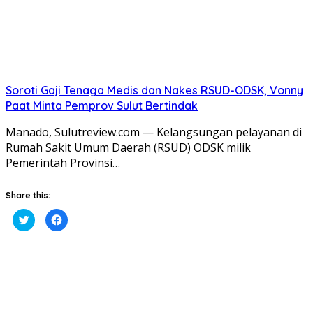
Soroti Gaji Tenaga Medis dan Nakes RSUD-ODSK, Vonny
Paat Minta Pemprov Sulut Bertindak
Manado, Sulutreview.com — Kelangsungan pelayanan di
Rumah Sakit Umum Daerah (RSUD) ODSK milik
Pemerintah Provinsi…
Share this:
Klik
Klik
untuk
untuk
berbagi
membagikan
pada
di
Twitter(Membuka
Facebook(Membuka
di
di
jendela
jendela
yang
yang
baru)
baru)