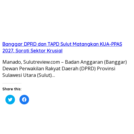
Banggar DPRD dan TAPD Sulut Matangkan KUA-PPAS
2027, Soroti Sektor Krusial
Manado, Sulutreview.com – Badan Anggaran (Banggar) ​
Dewan Perwakilan Rakyat Daerah (DPRD) Provinsi
Sulawesi Utara (Sulut)…
Share this:
Klik
Klik
untuk
untuk
berbagi
membagikan
pada
di
Twitter(Membuka
Facebook(Membuka
di
di
jendela
jendela
yang
yang
baru)
baru)