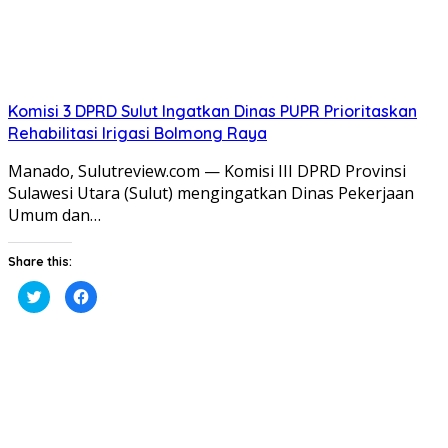
Komisi 3 DPRD Sulut Ingatkan Dinas PUPR Prioritaskan
Rehabilitasi Irigasi Bolmong Raya
​Manado, Sulutreview.com — Komisi III DPRD Provinsi
Sulawesi Utara (Sulut) mengingatkan Dinas Pekerjaan
Umum dan…
Share this:
Klik
Klik
untuk
untuk
berbagi
membagikan
pada
di
Twitter(Membuka
Facebook(Membuka
di
di
jendela
jendela
yang
yang
baru)
baru)