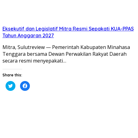
Eksekutif dan Legislatif Mitra Resmi Sepakati KUA-PPAS
Tahun Anggaran 2027
Mitra, Sulutreview — Pemerintah Kabupaten Minahasa
Tenggara bersama Dewan Perwakilan Rakyat Daerah
secara resmi menyepakati…
Share this:
Klik
Klik
untuk
untuk
berbagi
membagikan
pada
di
Twitter(Membuka
Facebook(Membuka
di
di
jendela
jendela
yang
yang
baru)
baru)