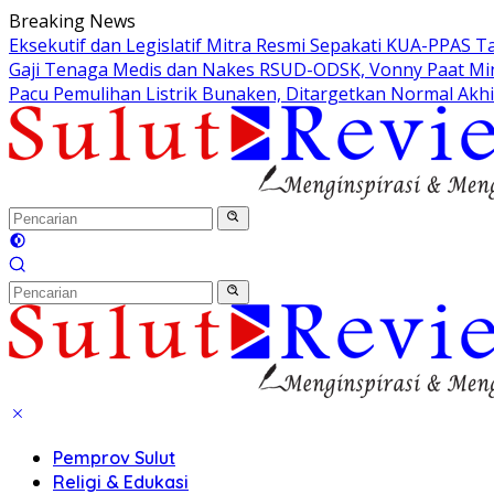
Langsung
Breaking News
ke
Eksekutif dan Legislatif Mitra Resmi Sepakati KUA-PPAS 
konten
Gaji Tenaga Medis dan Nakes RSUD-ODSK, Vonny Paat Min
Pacu Pemulihan Listrik Bunaken, Ditargetkan Normal Akhi
Pemprov Sulut
Religi & Edukasi