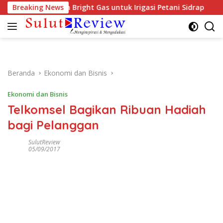
Langsung
g Penggunaan Bright Gas untuk Irigasi Petani Sidrap
Breaking News
K
ke
konten
Beranda
Ekonomi dan Bisnis
Ekonomi dan Bisnis
Telkomsel Bagikan Ribuan Hadiah
bagi Pelanggan
SulutReview
05/09/2017