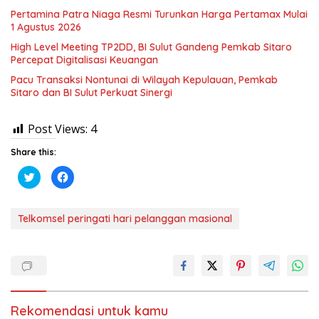
Pertamina Patra Niaga Resmi Turunkan Harga Pertamax Mulai
1 Agustus 2026
High Level Meeting TP2DD, BI Sulut Gandeng Pemkab Sitaro
Percepat Digitalisasi Keuangan
Pacu Transaksi Nontunai di Wilayah Kepulauan, Pemkab
Sitaro dan BI Sulut Perkuat Sinergi
Post Views:
4
Share this:
K
K
l
l
i
i
k
k
u
u
n
n
Telkomsel peringati hari pelanggan masional
t
t
u
u
k
k
b
m
e
e
r
m
b
b
a
a
g
g
i
i
Rekomendasi untuk kamu
p
k