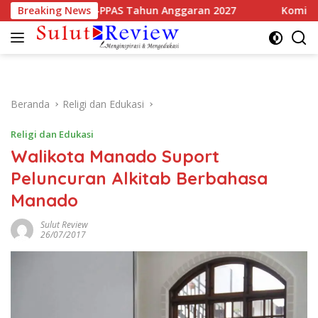
Langsung
 Sepakati KUA-PPAS Tahun Anggaran 2027
Breaking News
Komisi 3 DPRD 
ke
konten
Beranda
Religi dan Edukasi
Religi dan Edukasi
Walikota Manado Suport
Peluncuran Alkitab Berbahasa
Manado
Sulut Review
26/07/2017