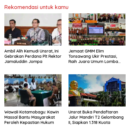
y
l
a
a
Rekomendasi untuk kamu
n
y
g
a
b
n
a
g
r
b
u
a
)
r
u
)
Ambil Alih Kemudi Unsrat, Ini
Jemaat GMIM Elim
Gebrakan Perdana Plt Rektor
Tonsawang Ukir Prestasi,
Jamaluddin Jompa
Raih Juara Umum Lomba
Wilayah Tombatu Timur
Wawali Kotamobagu: Kawin
Unsrat Buka Pendaftaran
Massal Bantu Masyarakat
Jalur Mandiri T2 Gelombang
Peroleh Kepastian Hukum
II, Siapkan 1.318 Kuota