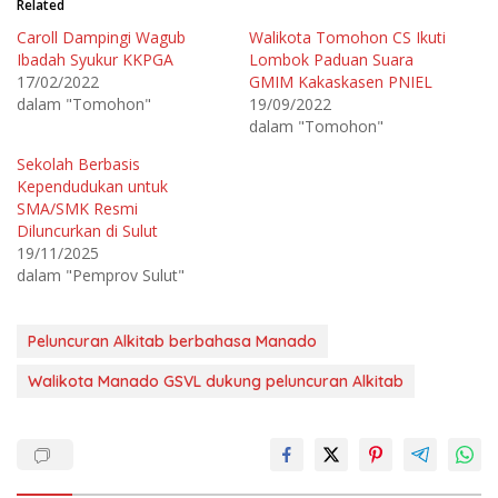
Related
u
u
k
k
Caroll Dampingi Wagub
Walikota Tomohon CS Ikuti
b
m
e
e
Ibadah Syukur KKPGA
Lombok Paduan Suara
r
m
b
b
17/02/2022
GMIM Kakaskasen PNIEL
a
a
dalam "Tomohon"
19/09/2022
g
g
i
i
dalam "Tomohon"
p
k
a
a
d
n
Sekolah Berbasis
a
d
T
i
Kependudukan untuk
w
F
SMA/SMK Resmi
i
a
t
c
Diluncurkan di Sulut
t
e
e
b
19/11/2025
r
o
dalam "Pemprov Sulut"
(
o
M
k
e
(
m
M
b
e
Peluncuran Alkitab berbahasa Manado
u
m
k
b
a
u
Walikota Manado GSVL dukung peluncuran Alkitab
d
k
i
a
j
d
e
i
n
j
d
e
e
n
l
d
a
e