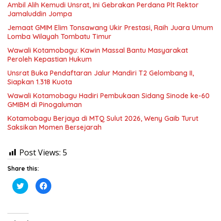
Ambil Alih Kemudi Unsrat, Ini Gebrakan Perdana Plt Rektor
Jamaluddin Jompa
Jemaat GMIM Elim Tonsawang Ukir Prestasi, Raih Juara Umum
Lomba Wilayah Tombatu Timur
Wawali Kotamobagu: Kawin Massal Bantu Masyarakat
Peroleh Kepastian Hukum
Unsrat Buka Pendaftaran Jalur Mandiri T2 Gelombang II,
Siapkan 1.318 Kuota
Wawali Kotamobagu Hadiri Pembukaan Sidang Sinode ke-60
GMIBM di Pinogaluman
Kotamobagu Berjaya di MTQ Sulut 2026, Weny Gaib Turut
Saksikan Momen Bersejarah
Post Views:
5
Share this:
K
K
l
l
i
i
k
k
u
u
n
n
t
t