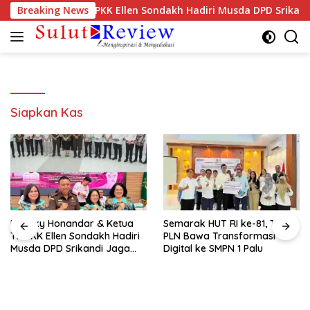
Langsung
dar & Ketua TP PKK Ellen Sondakh Hadiri Musda DPD Srikandi J
Breaking News
ke
konten
Siapkan Kas
Hengky Honandar & Ketua
Semarak HUT RI ke-81, TJSL
TP PKK Ellen Sondakh Hadiri
PLN Bawa Transformasi
Musda DPD Srikandi Jaga
Digital ke SMPN 1 Palu
Desa Sulut