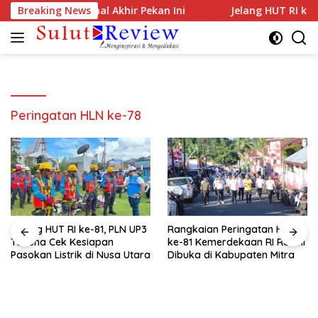
Langsung
Ditargetkan Normal Akhir Pekan Ini
Breaking News
Jelang HUT RI ke-81
ke
konten
Peringatan HLN ke-78
Jelang HUT RI ke-81, PLN UP3
Rangkaian Peringatan HUT
Tahuna Cek Kesiapan
ke-81 Kemerdekaan RI Resmi
Pasokan Listrik di Nusa Utara
Dibuka di Kabupaten Mitra