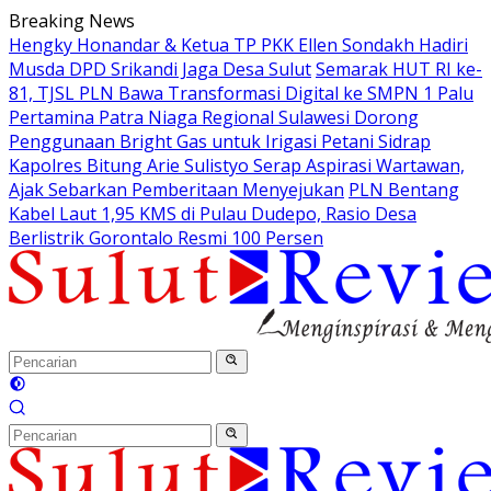
Langsung
Breaking News
ke
Hengky Honandar & Ketua TP PKK Ellen Sondakh Hadiri
konten
Musda DPD Srikandi Jaga Desa Sulut
Semarak HUT RI ke-
81, TJSL PLN Bawa Transformasi Digital ke SMPN 1 Palu
Pertamina Patra Niaga Regional Sulawesi Dorong
Penggunaan Bright Gas untuk Irigasi Petani Sidrap
Kapolres Bitung Arie Sulistyo Serap Aspirasi Wartawan,
Ajak Sebarkan Pemberitaan Menyejukan
PLN Bentang
Kabel Laut 1,95 KMS di Pulau Dudepo, Rasio Desa
Berlistrik Gorontalo Resmi 100 Persen