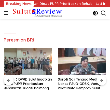
Langsung
 DPRD Sulut Ingatkan Dinas PUPR Prioritaskan Rehabilitasi Irig
Breaking News
ke
konten
Peresmian BRI
Komisi 3 DPRD Sulut Ingatkan
Soroti Gaji Tenaga Medis dan
Dinas PUPR Prioritaskan
Nakes RSUD-ODSK, Vonny
Rehabilitasi Irigasi Bolmong
Paat Minta Pemprov Sulut
Raya
Bertindak