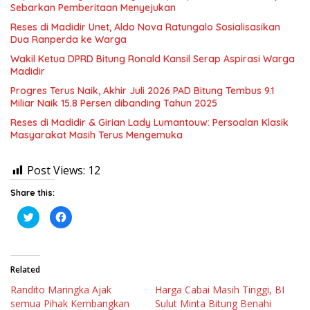
Sebarkan Pemberitaan Menyejukan
Reses di Madidir Unet, Aldo Nova Ratungalo Sosialisasikan
Dua Ranperda ke Warga
Wakil Ketua DPRD Bitung Ronald Kansil Serap Aspirasi Warga
Madidir
Progres Terus Naik, Akhir Juli 2026 PAD Bitung Tembus 9.1
Miliar Naik 15.8 Persen dibanding Tahun 2025
Reses di Madidir & Girian Lady Lumantouw: Persoalan Klasik
Masyarakat Masih Terus Mengemuka
Post Views:
12
Share this:
K
K
l
l
i
i
k
k
u
u
n
n
t
t
Related
u
u
k
k
Randito Maringka Ajak
Harga Cabai Masih Tinggi, BI
b
m
e
e
semua Pihak Kembangkan
Sulut Minta Bitung Benahi
r
m