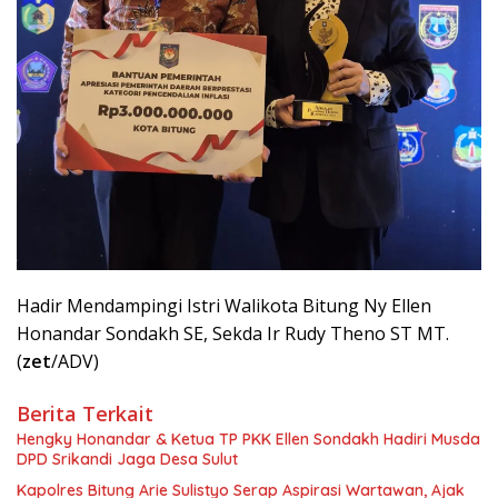
Hadir Mendampingi Istri Walikota Bitung Ny Ellen
Honandar Sondakh SE, Sekda Ir Rudy Theno ST MT.
(
zet
/ADV)
Berita Terkait
Hengky Honandar & Ketua TP PKK Ellen Sondakh Hadiri Musda
DPD Srikandi Jaga Desa Sulut
Kapolres Bitung Arie Sulistyo Serap Aspirasi Wartawan, Ajak