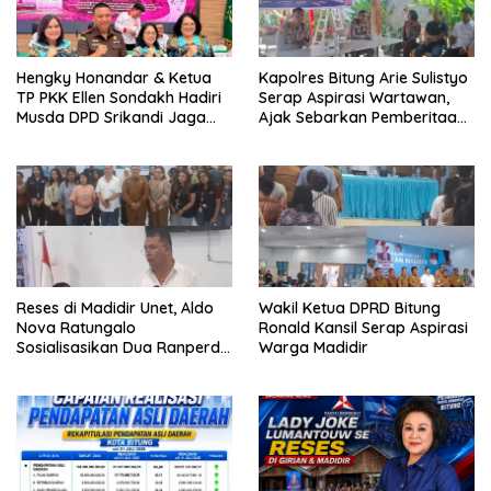
a
g
r
b
u
a
)
r
u
)
Hengky Honandar & Ketua
Kapolres Bitung Arie Sulistyo
TP PKK Ellen Sondakh Hadiri
Serap Aspirasi Wartawan,
Musda DPD Srikandi Jaga
Ajak Sebarkan Pemberitaan
Desa Sulut
Menyejukan
Reses di Madidir Unet, Aldo
Wakil Ketua DPRD Bitung
Nova Ratungalo
Ronald Kansil Serap Aspirasi
Sosialisasikan Dua Ranperda
Warga Madidir
ke Warga