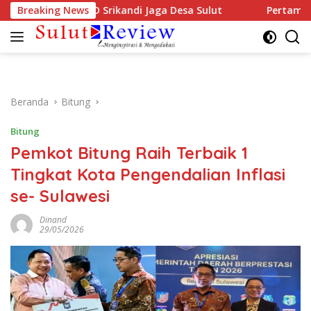
Langsung
da DPD Srikandi Jaga Desa Sulut
Breaking News
Pertamina Patra Niaga
ke
konten
Beranda
Bitung
Bitung
Pemkot Bitung Raih Terbaik 1
Tingkat Kota Pengendalian Inflasi
se- Sulawesi
Dinand
29/05/2026