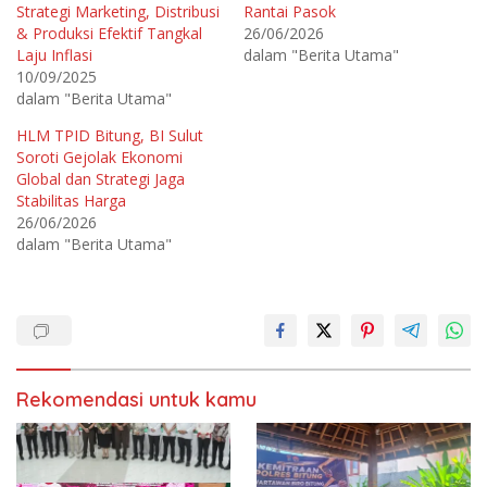
b
b
Strategi Marketing, Distribusi
Rantai Pasok
a
a
& Produksi Efektif Tangkal
26/06/2026
g
g
i
i
Laju Inflasi
dalam "Berita Utama"
p
k
a
a
10/09/2025
d
n
dalam "Berita Utama"
a
d
T
i
w
F
HLM TPID Bitung, BI Sulut
i
a
t
c
Soroti Gejolak Ekonomi
t
e
e
b
Global dan Strategi Jaga
r
o
Stabilitas Harga
(
o
M
k
26/06/2026
e
(
m
M
dalam "Berita Utama"
b
e
u
m
k
b
a
u
d
k
i
a
j
d
e
i
n
j
d
e
e
n
Rekomendasi untuk kamu
l
d
a
e
y
l
a
a
n
y
g
a
b
n