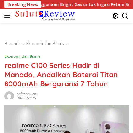
Langsung
Dorong Penggunaan Bright Gas untuk Irigasi Petani Sidrap
Breaking News
ke
konten
Beranda
Ekonomi dan Bisnis
Ekonomi dan Bisnis
realme C100 Series Hadir di
Manado, Andalkan Baterai Titan
8000mAh Bergaransi 7 Tahun
Sulut Review
30/05/2026