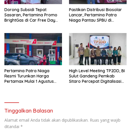
y
l
a
a
Dorong Subsidi Tepat
Pastikan Distribusi Biosolar
n
y
g
a
Sasaran, Pertamina Promo
Lancar, Pertamina Patra
b
n
BrightGas di Car Free Day
Niaga Pantau SPBU di
a
g
r
b
Makassar
Makassar
u
a
)
r
u
)
Pertamina Patra Niaga
High Level Meeting TP2DD, BI
Resmi Turunkan Harga
Sulut Gandeng Pemkab
Pertamax Mulai 1 Agustus
Sitaro Percepat Digitalisasi
2026
Keuangan
Tinggalkan Balasan
Alamat email Anda tidak akan dipublikasikan.
Ruas yang wajib
ditandai
*