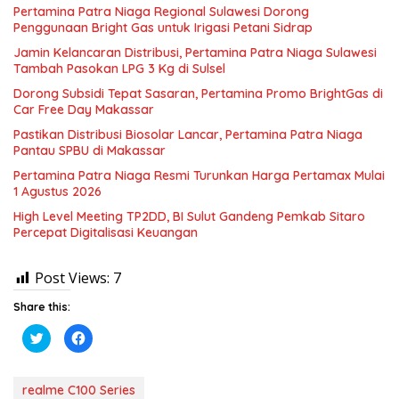
Pertamina Patra Niaga Regional Sulawesi Dorong
Penggunaan Bright Gas untuk Irigasi Petani Sidrap
Jamin Kelancaran Distribusi, Pertamina Patra Niaga Sulawesi
Tambah Pasokan LPG 3 Kg di Sulsel
Dorong Subsidi Tepat Sasaran, Pertamina Promo BrightGas di
Car Free Day Makassar
Pastikan Distribusi Biosolar Lancar, Pertamina Patra Niaga
Pantau SPBU di Makassar
Pertamina Patra Niaga Resmi Turunkan Harga Pertamax Mulai
1 Agustus 2026
High Level Meeting TP2DD, BI Sulut Gandeng Pemkab Sitaro
Percepat Digitalisasi Keuangan
Post Views:
7
Share this:
K
K
l
l
i
i
k
k
u
u
n
n
realme C100 Series