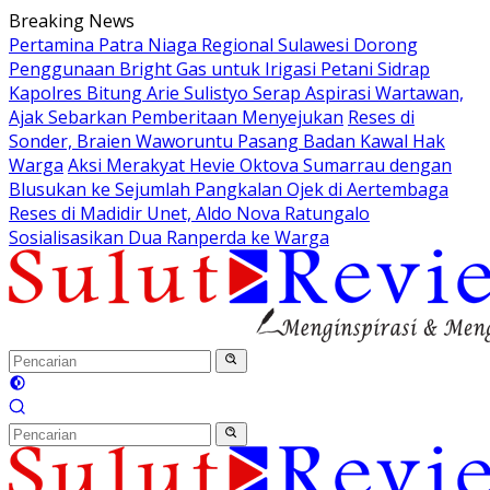
Langsung
Breaking News
ke
Pertamina Patra Niaga Regional Sulawesi Dorong
konten
Penggunaan Bright Gas untuk Irigasi Petani Sidrap
Kapolres Bitung Arie Sulistyo Serap Aspirasi Wartawan,
Ajak Sebarkan Pemberitaan Menyejukan
Reses di
Sonder, Braien Waworuntu Pasang Badan Kawal Hak
Warga
Aksi Merakyat Hevie Oktova Sumarrau dengan
Blusukan ke Sejumlah Pangkalan Ojek di Aertembaga
Reses di Madidir Unet, Aldo Nova Ratungalo
Sosialisasikan Dua Ranperda ke Warga