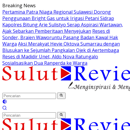
Langsung
Breaking News
ke
Pertamina Patra Niaga Regional Sulawesi Dorong
konten
Penggunaan Bright Gas untuk Irigasi Petani Sidrap
Kapolres Bitung Arie Sulistyo Serap Aspirasi Wartawan,
Ajak Sebarkan Pemberitaan Menyejukan
Reses di
Sonder, Braien Waworuntu Pasang Badan Kawal Hak
Warga
Aksi Merakyat Hevie Oktova Sumarrau dengan
Blusukan ke Sejumlah Pangkalan Ojek di Aertembaga
Reses di Madidir Unet, Aldo Nova Ratungalo
Sosialisasikan Dua Ranperda ke Warga