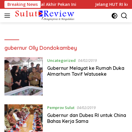
Langsung
itargetkan Normal Akhir Pekan Ini
Breaking News
Jelang HUT RI ke-81,
ke
konten
gubernur Olly Dondokambey
Uncategorized
04/02/2019
Gubernur Melayat ke Rumah Duka
Almarhum Tavif Watuseke
Pemprov Sulut
04/02/2019
Gubernur dan Dubes RI untuk China
Bahas Kerja Sama