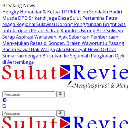
Langsung
Breaking News
ke
Hengky Honandar & Ketua TP PKK Ellen Sondakh Hadiri
konten
Musda DPD Srikandi Jaga Desa Sulut
Pertamina Patra
Niaga Regional Sulawesi Dorong Penggunaan Bright Gas
untuk Irigasi Petani Sidrap
Kapolres Bitung Arie Sulistyo
Serap Aspirasi Wartawan, Ajak Sebarkan Pemberitaan
Menyejukan
Reses di Sonder, Braien Waworuntu Pasang
Badan Kawal Hak Warga
Aksi Merakyat Hevie Oktova
Sumarrau dengan Blusukan ke Sejumlah Pangkalan Ojek
di Aertembaga