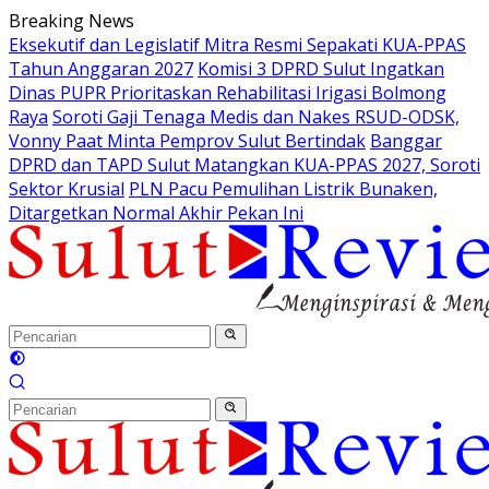
Langsung
Breaking News
ke
Eksekutif dan Legislatif Mitra Resmi Sepakati KUA-PPAS
konten
Tahun Anggaran 2027
Komisi 3 DPRD Sulut Ingatkan
Dinas PUPR Prioritaskan Rehabilitasi Irigasi Bolmong
Raya
Soroti Gaji Tenaga Medis dan Nakes RSUD-ODSK,
Vonny Paat Minta Pemprov Sulut Bertindak
Banggar
DPRD dan TAPD Sulut Matangkan KUA-PPAS 2027, Soroti
Sektor Krusial
PLN Pacu Pemulihan Listrik Bunaken,
Ditargetkan Normal Akhir Pekan Ini