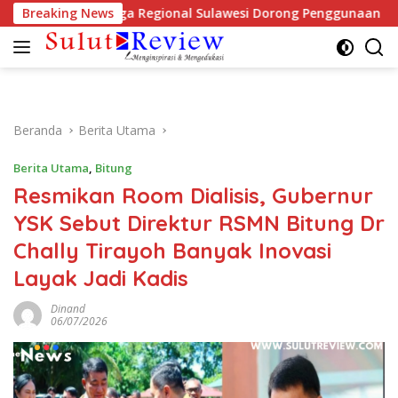
Langsung
 Patra Niaga Regional Sulawesi Dorong Penggunaan Bright Gas u
Breaking News
ke
konten
Beranda
Berita Utama
Berita Utama
,
Bitung
Resmikan Room Dialisis, Gubernur
YSK Sebut Direktur RSMN Bitung Dr
Chally Tirayoh Banyak Inovasi
Layak Jadi Kadis
Dinand
06/07/2026