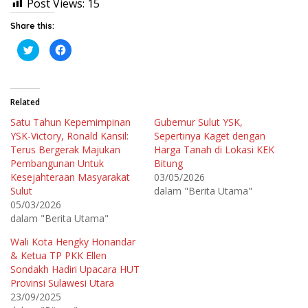
Post Views:
15
Share this:
K
K
l
l
i
i
k
k
u
u
n
n
t
t
Related
u
u
k
k
Satu Tahun Kepemimpinan
Gubernur Sulut YSK,
b
m
e
e
YSK-Victory, Ronald Kansil:
Sepertinya Kaget dengan
r
m
b
b
Terus Bergerak Majukan
Harga Tanah di Lokasi KEK
a
a
Pembangunan Untuk
Bitung
g
g
i
i
Kesejahteraan Masyarakat
03/05/2026
p
k
a
a
Sulut
dalam "Berita Utama"
d
n
05/03/2026
a
d
T
i
dalam "Berita Utama"
w
F
i
a
t
c
Wali Kota Hengky Honandar
t
e
e
b
& Ketua TP PKK Ellen
r
o
Sondakh Hadiri Upacara HUT
(
o
M
k
Provinsi Sulawesi Utara
e
(
m
M
23/09/2025
b
e