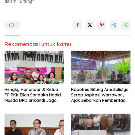
dalam "Bitung"
u
m
k
b
a
u
d
k
i
a
j
d
e
i
n
j
d
e
e
n
l
d
a
e
Rekomendasi untuk kamu
y
l
a
a
n
y
g
a
b
n
a
g
r
b
u
a
)
r
u
)
Hengky Honandar & Ketua
Kapolres Bitung Arie Sulistyo
TP PKK Ellen Sondakh Hadiri
Serap Aspirasi Wartawan,
Musda DPD Srikandi Jaga
Ajak Sebarkan Pemberitaan
Desa Sulut
Menyejukan