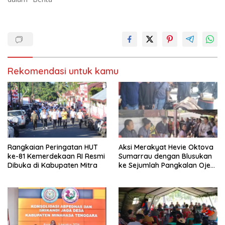
a
u
d
k
i
a
j
d
e
i
n
j
d
e
e
n
l
d
a
e
y
l
a
a
Rekomendasi untuk kamu
n
y
g
a
b
n
a
g
r
b
u
a
)
r
u
)
Rangkaian Peringatan HUT
Aksi Merakyat Hevie Oktova
ke-81 Kemerdekaan RI Resmi
Sumarrau dengan Blusukan
Dibuka di Kabupaten Mitra
ke Sejumlah Pangkalan Ojek
di Aertembaga