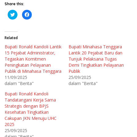
Share this:
K
K
l
l
i
i
k
k
u
u
n
n
t
t
Related
u
u
k
k
Bupati Ronald Kandoli Lantik
Bupati Minahasa Tenggara
b
m
e
e
15 Pejabat Administrator,
Lantik 20 Pejabat Baru dan
r
m
b
b
Tegaskan Komitmen
Tunjuk Pelaksana Tugas
a
a
Peningkatan Pelayanan
Demi Tingkatkan Pelayanan
g
g
i
i
Publik di Minahasa Tenggara
Publik
p
k
a
a
11/09/2025
25/09/2025
d
n
dalam "Berita"
dalam "Berita"
a
d
T
i
w
F
Bupati Ronald Kandoli
i
a
t
c
Tandatangani Kerja Sama
t
e
e
b
Strategis dengan BPJS
r
o
Kesehatan Tingkatkan
(
o
M
k
Cakupan JKN Menuju UHC
e
(
m
M
2025
b
e
25/09/2025
u
m
k
b
dalam "Berita"