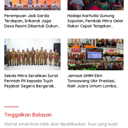
Perempuan Jadi Garda
Hadapi Karhutla Gunung
Terdepan, Srikandi Jaga
Soputan, Pemkab Mitra Gelar
Desa Resmi Dibentuk Dukung
Rakor Cepat Tetapkan
ABPEDNAS di Mitra
Status Tanggap Darurat
Sekda Mitra Serahkan Surat
Jemaat GMIM Elim
Perintah Plt kepada Tujuh
Tonsawang Ukir Prestasi,
Pejabat: Segera Bergerak
Raih Juara Umum Lomba
Cepat, Jaga
Wilayah Tombatu Timur
Keberlangsungan Program
Tinggalkan Balasan
Alamat email Anda tidak akan dipublikasikan.
Ruas yang wajib