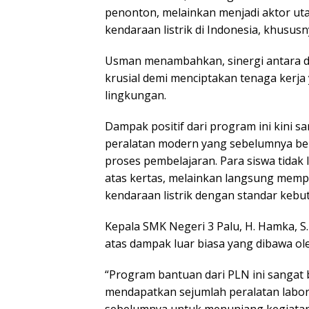
penonton, melainkan menjadi aktor u
kendaraan listrik di Indonesia, khusu
Usman menambahkan, sinergi antara dun
krusial demi menciptakan tenaga kerja
lingkungan.
Dampak positif dari program ini kini s
peralatan modern yang sebelumnya belum
proses pembelajaran. Para siswa tidak l
atas kertas, melainkan langsung mem
kendaraan listrik dengan standar kebut
Kepala SMK Negeri 3 Palu, H. Hamka, S
atas dampak luar biasa yang dibawa ol
“Program bantuan dari PLN ini sangat 
mendapatkan sejumlah peralatan labor
sebelumnya untuk menunjang kegiatan p