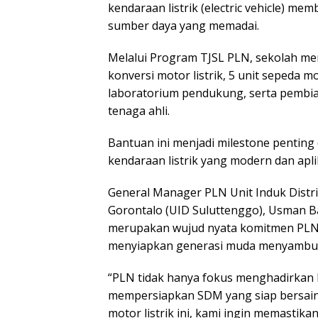
kendaraan listrik (electric vehicle) m
sumber daya yang memadai.
Melalui Program TJSL PLN, sekolah me
konversi motor listrik, 5 unit sepeda m
laboratorium pendukung, serta pembia
tenaga ahli.
Bantuan ini menjadi milestone penti
kendaraan listrik yang modern dan apli
General Manager PLN Unit Induk Distri
Gorontalo (UID Suluttenggo), Usman 
merupakan wujud nyata komitmen PLN 
menyiapkan generasi muda menyambut e
“PLN tidak hanya fokus menghadirkan l
mempersiapkan SDM yang siap bersaing
motor listrik ini, kami ingin memastik