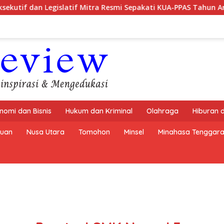
gislatif Mitra Resmi Sepakati KUA-PPAS Tahun Anggaran 2027
nomi dan Bisnis
Hukum dan Kriminal
Olahraga
Hiburan 
buan
Nusa Utara
Tomohon
Minsel
Minahasa Tenggar