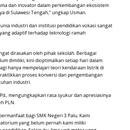
tama dan inovator dalam perkembangan ekosistem
snya di Sulawesi Tengah,” ungkap Usman.
ia industri dan institusi pendidikan vokasi sangat
 yang adaptif terhadap teknologi ramah
angat dirasakan oleh pihak sekolah. Berbagai
 dimiliki, kini dioptimalkan setiap hari dalam
agi hanya mempelajari teori kendaraan listrik di
praktikkan proses konversi dan pengembangan
uhan industri.
.Pd., mengungkapkan rasa syukur dan apresiasinya
eh PLN.
bermanfaat bagi SMK Negeri 3 Palu. Kami
atorium yang belum pernah kami miliki
endidikan. Selain itu, lima unit motor yang