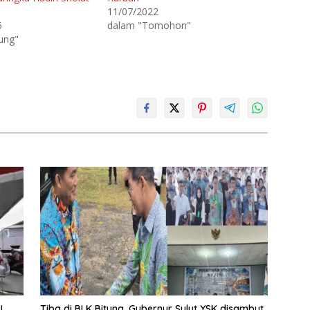
11/07/2022
5
dalam "Tomohon"
ung"
U
Tiba di BLK Bitung, Gubernur Sulut YSK disambut