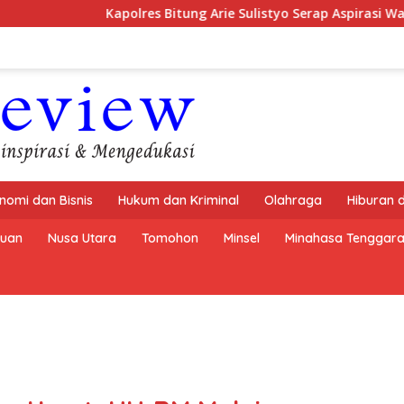
olres Bitung Arie Sulistyo Serap Aspirasi Wartawan, Ajak Seb
nomi dan Bisnis
Hukum dan Kriminal
Olahraga
Hiburan 
buan
Nusa Utara
Tomohon
Minsel
Minahasa Tenggar