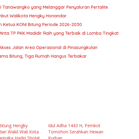
BU Tanawangko yang Melanggar Penyaluran Pertalite
sambut Walikota Hengky Honandar
ih Ketua KONI Bitung Periode 2026-2030
Minta TP PKK Madidir Raih yang Terbaik di Lomba Tingkat
kses Jalan Area Operasional di Pinasungkulan
ma Bitung, Tiga Rumah Hangus Terbakar
Bitung Hengky
Idul Adha 1443 H, Pemkot
an Wakil Wali Kota
Tomohon Serahkan Hewan
ringka Hadiri Sholat
Kurban