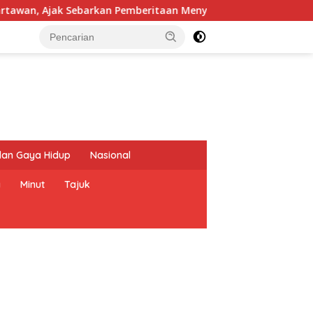
arkan Pemberitaan Menyejukan
Reses di Sonder, Braien
dan Gaya Hidup
Nasional
a
Minut
Tajuk