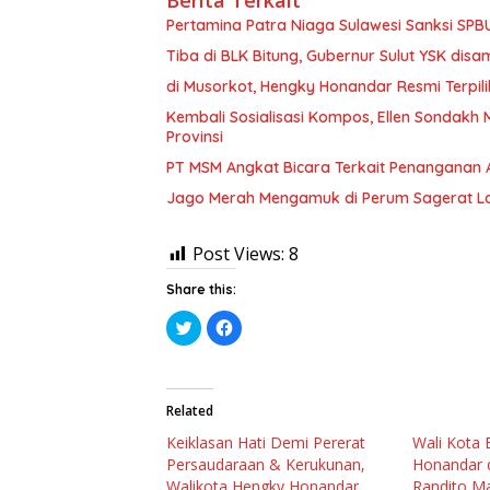
Berita Terkait
Pertamina Patra Niaga Sulawesi Sanksi SP
Tiba di BLK Bitung, Gubernur Sulut YSK di
di Musorkot, Hengky Honandar Resmi Terpil
Kembali Sosialisasi Kompos, Ellen Sondakh 
Provinsi
PT MSM Angkat Bicara Terkait Penanganan A
Jago Merah Mengamuk di Perum Sagerat La
Post Views:
8
Share this:
K
K
l
l
i
i
k
k
u
u
n
n
t
t
Related
u
u
k
k
Keiklasan Hati Demi Pererat
Wali Kota 
b
m
e
e
Persaudaraan & Kerukunan,
Honandar d
r
m
b
b
Walikota Hengky Honandar
Randito Ma