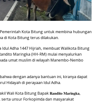
ri Pemerintah Kota Bitung untuk membina hubungan
 di Kota Bitung terus dilakukan.
 Idul Adha 1447 Hijriah, membuat Walikota Bitung
Randito Maringka (HH-RM) mulai menyalurkan
epada umat muslim di wilayah Manembo-Nembo
ahwa dengan adanya bantuan ini, kiranya dapat
rul Hidayah di perayaan Idul Adha.
i Kota Bitung Bapak 𝐑𝐚𝐧𝐝𝐢𝐭𝐨 𝐌𝐚𝐫𝐢𝐧𝐠𝐤𝐚,
ai, serta unsur Forkopimda dan masyarakat