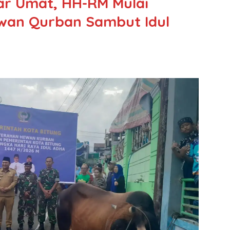
ar Umat, HH-RM Mulai
wan Qurban Sambut Idul