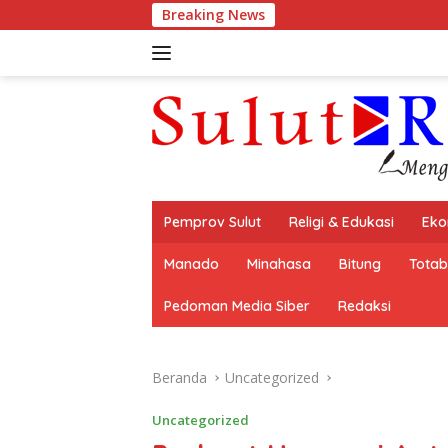
Langsung
Breaking News
Kap
ke
konten
Pemprov Sulut
Religi & Edukasi
Eko
Manado
Minahasa
Bitung
Tota
Pedoman Media Siber
Redaksi
Beranda
Uncategorized
Uncategorized