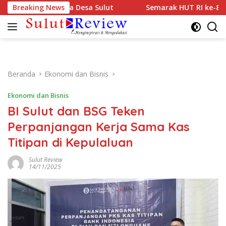
Langsung
Srikandi Jaga Desa Sulut
Breaking News
Semarak HUT RI ke-81, TJSL 
ke
konten
Beranda
Ekonomi dan Bisnis
Ekonomi dan Bisnis
BI Sulut dan BSG Teken
Perpanjangan Kerja Sama Kas
Titipan di Kepulaluan
Sulut Review
14/11/2025