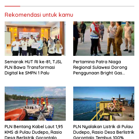
j
d
e
i
n
j
d
e
Rekomendasi untuk kamu
e
n
l
d
a
e
y
l
a
a
n
y
g
a
b
n
a
g
r
b
u
a
)
r
u
Semarak HUT RI ke-81, TJSL
Pertamina Patra Niaga
)
PLN Bawa Transformasi
Regional Sulawesi Dorong
Digital ke SMPN 1 Palu
Penggunaan Bright Gas
untuk Irigasi Petani Sidrap
PLN Bentang Kabel Laut 1,95
PLN Nyalakan Listrik di Pulau
KMS di Pulau Dudepo, Rasio
Dudepo, Rasio Desa Berlistrik
Desa Berlistrik Gorontalo
Gorontalo Tembus 100%