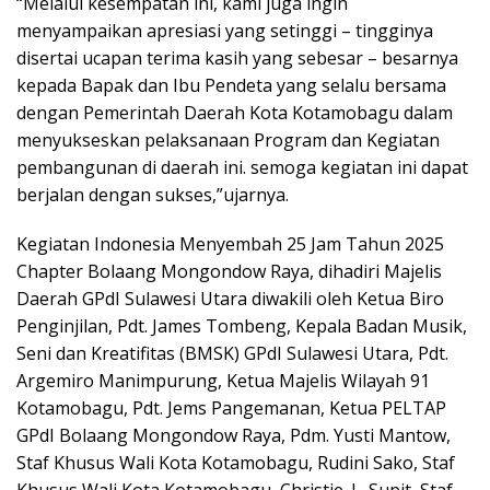
“Melalui kesempatan ini, kami juga ingin
menyampaikan apresiasi yang setinggi – tingginya
disertai ucapan terima kasih yang sebesar – besarnya
kepada Bapak dan Ibu Pendeta yang selalu bersama
dengan Pemerintah Daerah Kota Kotamobagu dalam
menyukseskan pelaksanaan Program dan Kegiatan
pembangunan di daerah ini. semoga kegiatan ini dapat
berjalan dengan sukses,”ujarnya.
Kegiatan Indonesia Menyembah 25 Jam Tahun 2025
Chapter Bolaang Mongondow Raya, dihadiri Majelis
Daerah GPdI Sulawesi Utara diwakili oleh Ketua Biro
Penginjilan, Pdt. James Tombeng, Kepala Badan Musik,
Seni dan Kreatifitas (BMSK) GPdI Sulawesi Utara, Pdt.
Argemiro Manimpurung, Ketua Majelis Wilayah 91
Kotamobagu, Pdt. Jems Pangemanan, Ketua PELTAP
GPdI Bolaang Mongondow Raya, Pdm. Yusti Mantow,
Staf Khusus Wali Kota Kotamobagu, Rudini Sako, Staf