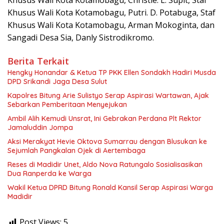
Khusus Wali Kota Kotamobagu, Christie. L. Supit, Staf
Khusus Wali Kota Kotamobagu, Putri. D. Potabuga, Staf
Khusus Wali Kota Kotamobagu, Arman Mokoginta, dan
Sangadi Desa Sia, Danly Sistrodikromo.
Berita Terkait
Hengky Honandar & Ketua TP PKK Ellen Sondakh Hadiri Musda
DPD Srikandi Jaga Desa Sulut
Kapolres Bitung Arie Sulistyo Serap Aspirasi Wartawan, Ajak
Sebarkan Pemberitaan Menyejukan
Ambil Alih Kemudi Unsrat, Ini Gebrakan Perdana Plt Rektor
Jamaluddin Jompa
Aksi Merakyat Hevie Oktova Sumarrau dengan Blusukan ke
Sejumlah Pangkalan Ojek di Aertembaga
Reses di Madidir Unet, Aldo Nova Ratungalo Sosialisasikan
Dua Ranperda ke Warga
Wakil Ketua DPRD Bitung Ronald Kansil Serap Aspirasi Warga
Madidir
Post Views:
5