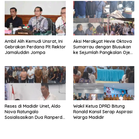
k
b
a
u
d
k
i
a
j
d
e
i
n
j
d
e
e
n
l
d
a
e
Ambil Alih Kemudi Unsrat, Ini
Aksi Merakyat Hevie Oktova
y
l
Gebrakan Perdana Plt Rektor
Sumarrau dengan Blusukan
a
a
n
y
Jamaluddin Jompa
ke Sejumlah Pangkalan Ojek
g
a
di Aertembaga
b
n
a
g
r
b
u
a
)
r
u
)
Reses di Madidir Unet, Aldo
Wakil Ketua DPRD Bitung
Nova Ratungalo
Ronald Kansil Serap Aspirasi
Sosialisasikan Dua Ranperda
Warga Madidir
ke Warga