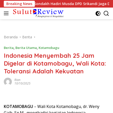
Langsung
 TP PKK Ellen Sondakh Hadiri Musda DPD Srikandi Jaga Desa Su
Breaking News
ke
konten
Beranda
Berita
Berita
,
Berita Utama
,
Kotamobagu
Indonesia Menyembah 25 Jam
Digelar di Kotamobagu, Wali Kota:
Toleransi Adalah Kekuatan
Rian
10/10/2025
KOTAMOBAGU
– Wali Kota Kotamobagu, dr. Weny
Gaib, Sp.M., menghadiri kegiatan Indonesia