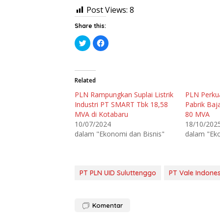
Post Views:
8
Share this:
K
K
l
l
i
i
k
k
u
u
n
n
t
t
Related
u
u
k
k
PLN Rampungkan Suplai Listrik
PLN Perku
b
m
e
e
Industri PT SMART Tbk 18,58
Pabrik Baj
r
m
b
b
MVA di Kotabaru
80 MVA
a
a
10/07/2024
18/10/202
g
g
i
i
dalam "Ekonomi dan Bisnis"
dalam "Eko
p
k
a
a
d
n
a
d
T
i
w
F
i
a
PT PLN UID Suluttenggo
PT Vale Indone
t
c
t
e
e
b
r
o
(
o
Komentar
M
k
e
(
m
M