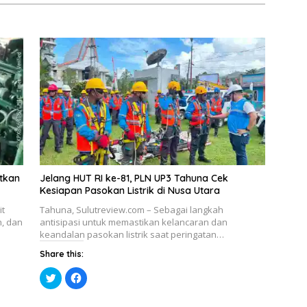
etkan
Jelang HUT RI ke-81, PLN UP3 Tahuna Cek
Kesiapan Pasokan Listrik di Nusa Utara
it
Tahuna, Sulutreview.com – Sebagai langkah
h, dan
antisipasi untuk memastikan kelancaran dan
keandalan pasokan listrik saat peringatan…
Share this:
K
K
l
l
i
i
k
k