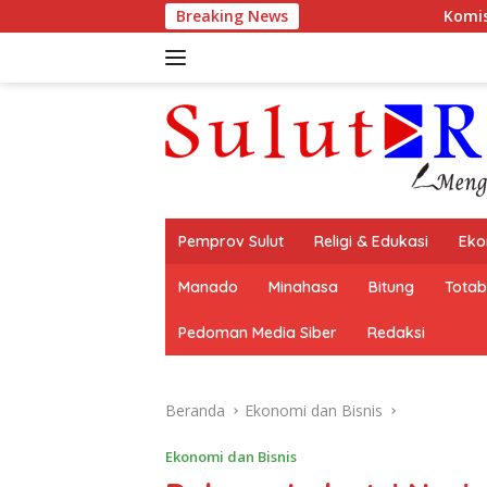
Langsung
Breaking News
Komisi 3 DPRD Sulut Ingat
ke
konten
Pemprov Sulut
Religi & Edukasi
Eko
Manado
Minahasa
Bitung
Tota
Pedoman Media Siber
Redaksi
Beranda
Ekonomi dan Bisnis
Ekonomi dan Bisnis