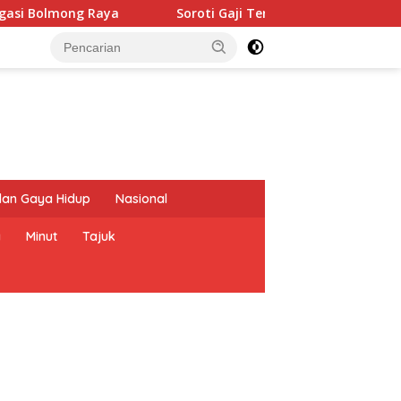
Soroti Gaji Tenaga Medis dan Nakes RSUD-ODSK, Vonny
dan Gaya Hidup
Nasional
a
Minut
Tajuk