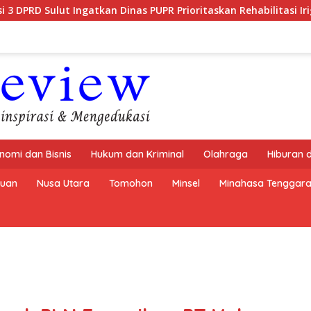
kan Dinas PUPR Prioritaskan Rehabilitasi Irigasi Bolmong Raya
nomi dan Bisnis
Hukum dan Kriminal
Olahraga
Hiburan 
buan
Nusa Utara
Tomohon
Minsel
Minahasa Tenggar