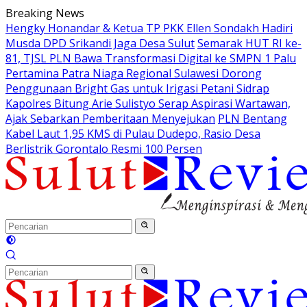
Langsung
Breaking News
ke
Hengky Honandar & Ketua TP PKK Ellen Sondakh Hadiri
konten
Musda DPD Srikandi Jaga Desa Sulut
Semarak HUT RI ke-
81, TJSL PLN Bawa Transformasi Digital ke SMPN 1 Palu
Pertamina Patra Niaga Regional Sulawesi Dorong
Penggunaan Bright Gas untuk Irigasi Petani Sidrap
Kapolres Bitung Arie Sulistyo Serap Aspirasi Wartawan,
Ajak Sebarkan Pemberitaan Menyejukan
PLN Bentang
Kabel Laut 1,95 KMS di Pulau Dudepo, Rasio Desa
Berlistrik Gorontalo Resmi 100 Persen