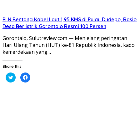
PLN Bentang Kabel Laut 1,95 KMS di Pulau Dudepo, Rasio
Desa Berlistrik Gorontalo Resmi 100 Persen
Gorontalo, Sulutreview.com — Menjelang peringatan
Hari Ulang Tahun (HUT) ke-81 Republik Indonesia, kado
kemerdekaan yang…
Share this:
Klik
Klik
untuk
untuk
berbagi
membagikan
pada
di
Twitter(Membuka
Facebook(Membuka
di
di
jendela
jendela
yang
yang
baru)
baru)