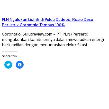
PLN Nyalakan Listrik di Pulau Dudepo, Rasio Desa
Berlistrik Gorontalo Tembus 100%
Gorontalo, Sulutreview.com – PT PLN (Persero)
mengukuhkan komitmennya dalam mewujudkan energi
berkeadilan dengan menuntaskan elektrifikasi…
Share this:
Klik
Klik
untuk
untuk
berbagi
membagikan
pada
di
Twitter(Membuka
Facebook(Membuka
di
di
jendela
jendela
yang
yang
baru)
baru)