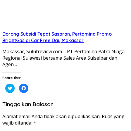
Dorong Subsidi Tepat Sasaran, Pertamina Promo
BrightGas di Car Free Day Makassar
Makassar, Sulutreview.com – PT Pertamina Patra Niaga
Regional Sulawesi bersama Sales Area Sulselbar dan
Agen…
Share this:
Klik
Klik
untuk
untuk
berbagi
membagikan
pada
di
Twitter(Membuka
Facebook(Membuka
Tinggalkan Balasan
di
di
jendela
jendela
yang
yang
baru)
baru)
Alamat email Anda tidak akan dipublikasikan.
Ruas yang
wajib ditandai
*