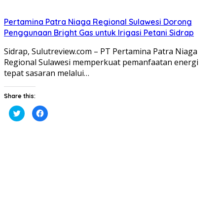
Pertamina Patra Niaga Regional Sulawesi Dorong
Penggunaan Bright Gas untuk Irigasi Petani Sidrap
Sidrap, Sulutreview.com – PT Pertamina Patra Niaga
Regional Sulawesi memperkuat pemanfaatan energi
tepat sasaran melalui…
Share this:
Klik
Klik
untuk
untuk
berbagi
membagikan
pada
di
Twitter(Membuka
Facebook(Membuka
di
di
jendela
jendela
yang
yang
baru)
baru)