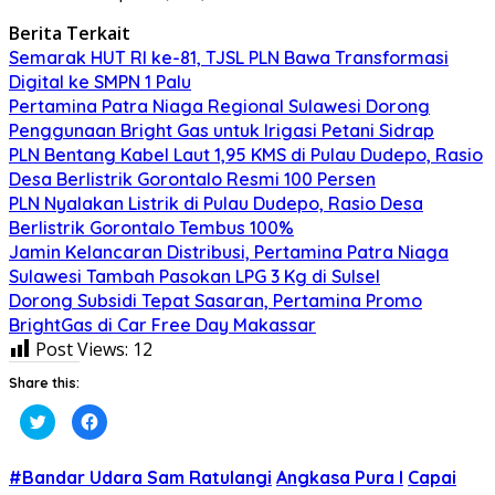
Berita Terkait
Semarak HUT RI ke-81, TJSL PLN Bawa Transformasi
Digital ke SMPN 1 Palu
Pertamina Patra Niaga Regional Sulawesi Dorong
Penggunaan Bright Gas untuk Irigasi Petani Sidrap
PLN Bentang Kabel Laut 1,95 KMS di Pulau Dudepo, Rasio
Desa Berlistrik Gorontalo Resmi 100 Persen
PLN Nyalakan Listrik di Pulau Dudepo, Rasio Desa
Berlistrik Gorontalo Tembus 100%
Jamin Kelancaran Distribusi, Pertamina Patra Niaga
Sulawesi Tambah Pasokan LPG 3 Kg di Sulsel
Dorong Subsidi Tepat Sasaran, Pertamina Promo
BrightGas di Car Free Day Makassar
Post Views:
12
Share this:
Klik
Klik
untuk
untuk
berbagi
membagikan
pada
di
Twitter(Membuka
Facebook(Membuka
#Bandar Udara Sam Ratulangi
Angkasa Pura I
Capai
di
di