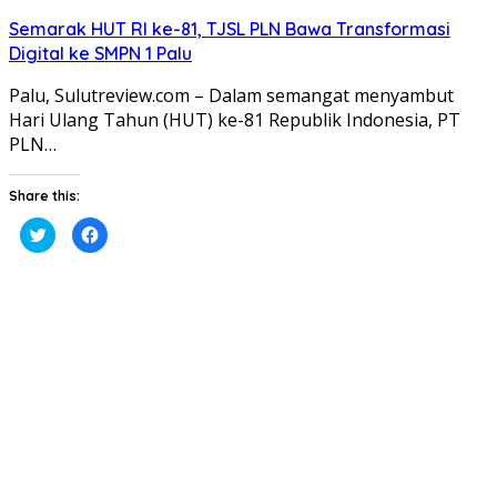
Semarak HUT RI ke-81, TJSL PLN Bawa Transformasi
Digital ke SMPN 1 Palu
Palu, Sulutreview.com – Dalam semangat menyambut
Hari Ulang Tahun (HUT) ke-81 Republik Indonesia, PT
PLN…
Share this:
Klik
Klik
untuk
untuk
berbagi
membagikan
pada
di
Twitter(Membuka
Facebook(Membuka
di
di
jendela
jendela
yang
yang
baru)
baru)