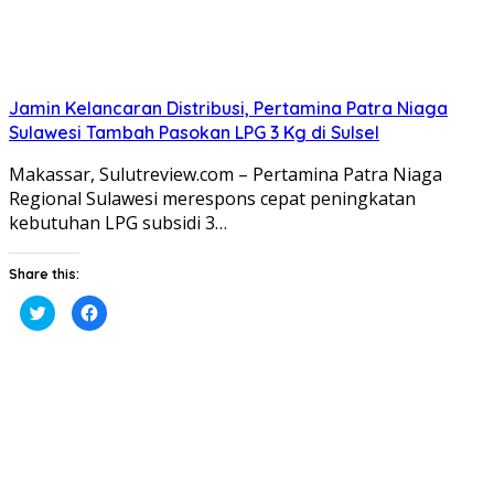
Jamin Kelancaran Distribusi, Pertamina Patra Niaga
Sulawesi Tambah Pasokan LPG 3 Kg di Sulsel
Makassar, Sulutreview.com – Pertamina Patra Niaga
Regional Sulawesi merespons cepat peningkatan
kebutuhan LPG subsidi 3…
Share this:
Klik
Klik
untuk
untuk
berbagi
membagikan
pada
di
Twitter(Membuka
Facebook(Membuka
di
di
jendela
jendela
yang
yang
baru)
baru)