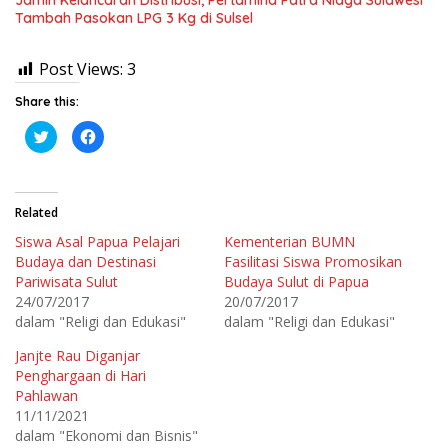
Tambah Pasokan LPG 3 Kg di Sulsel
Post Views:
3
Share this:
K
K
l
l
i
i
k
k
u
u
n
n
t
t
Related
u
u
k
k
Siswa Asal Papua Pelajari
Kementerian BUMN
b
m
e
e
Budaya dan Destinasi
Fasilitasi Siswa Promosikan
r
m
b
b
Pariwisata Sulut
Budaya Sulut di Papua
a
a
24/07/2017
20/07/2017
g
g
i
i
dalam "Religi dan Edukasi"
dalam "Religi dan Edukasi"
p
k
a
a
d
n
Janjte Rau Diganjar
a
d
T
i
Penghargaan di Hari
w
F
Pahlawan
i
a
t
c
11/11/2021
t
e
e
b
dalam "Ekonomi dan Bisnis"
r
o