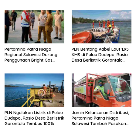
Pertamina Patra Niaga
PLN Bentang Kabel Laut 1,95
Regional Sulawesi Dorong
KMS di Pulau Dudepo, Rasio
Penggunaan Bright Gas
Desa Berlistrik Gorontalo
untuk Irigasi Petani Sidrap
Resmi 100 Persen
PLN Nyalakan Listrik di Pulau
Jamin Kelancaran Distribusi,
Dudepo, Rasio Desa Berlistrik
Pertamina Patra Niaga
Gorontalo Tembus 100%
Sulawesi Tambah Pasokan
LPG 3 Kg di Sulsel