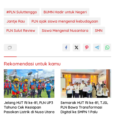
(
o
M
k
e
(
m
M
#PLN Suluttenggo
BUMN Hadir untuk Negeri
b
e
u
m
k
b
Jantje Rau
PLN ajak siswa mengenal kebudayaan
a
u
d
k
i
a
PLN Sulut Review
Siswa Mengenal Nusantara
SMN
j
d
e
i
n
j
d
e
e
n
l
d
a
e
y
l
a
a
n
y
Rekomendasi untuk kamu
g
a
b
n
a
g
r
b
u
a
)
r
u
)
Jelang HUT RI ke-81, PLN UP3
Semarak HUT RI ke-81, TJSL
Tahuna Cek Kesiapan
PLN Bawa Transformasi
Pasokan Listrik di Nusa Utara
Digital ke SMPN 1 Palu