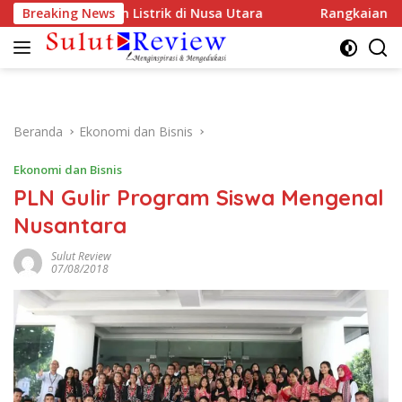
Langsung
an Pasokan Listrik di Nusa Utara
Breaking News
Rangkaian Peringata
ke
konten
Beranda
Ekonomi dan Bisnis
Ekonomi dan Bisnis
PLN Gulir Program Siswa Mengenal
Nusantara
Sulut Review
07/08/2018