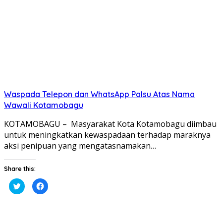
baru)
baru)
Waspada Telepon dan WhatsApp Palsu Atas Nama
Wawali Kotamobagu
KOTAMOBAGU – Masyarakat Kota Kotamobagu diimbau
untuk meningkatkan kewaspadaan terhadap maraknya
aksi penipuan yang mengatasnamakan…
Share this:
Klik
Klik
untuk
untuk
berbagi
membagikan
pada
di
Twitter(Membuka
Facebook(Membuka
di
di
jendela
jendela