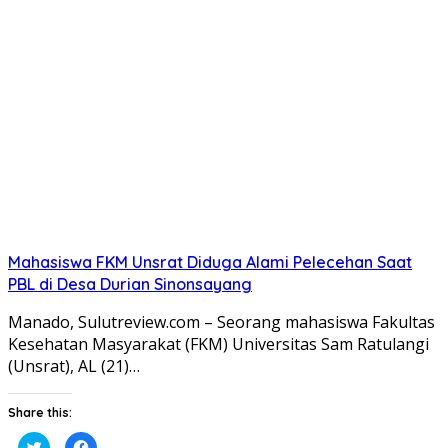
berbagi
membagikan
pada
di
Twitter(Membuka
Facebook(Membuka
di
di
jendela
jendela
yang
yang
baru)
baru)
Mahasiswa FKM Unsrat Diduga Alami Pelecehan Saat
PBL di Desa Durian Sinonsayang
Manado, Sulutreview.com – Seorang mahasiswa Fakultas
Kesehatan Masyarakat (FKM) Universitas Sam Ratulangi
(Unsrat), AL (21)…
Share this:
Klik
Klik