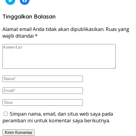
untuk
untuk
berbagi
membagikan
pada
di
Twitter(Membuka
Facebook(Membuka
Tinggalkan Balasan
di
di
jendela
jendela
yang
yang
baru)
baru)
Alamat email Anda tidak akan dipublikasikan.
Ruas yang
wajib ditandai
*
Simpan nama, email, dan situs web saya pada
peramban ini untuk komentar saya berikutnya.