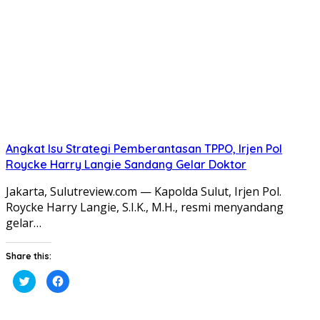
yang
yang
baru)
baru)
Angkat Isu Strategi Pemberantasan TPPO, Irjen Pol
Roycke Harry Langie Sandang Gelar Doktor
Jakarta, Sulutreview.com — Kapolda Sulut, Irjen Pol.
Roycke Harry Langie, S.I.K., M.H., resmi menyandang
gelar…
Share this:
Klik
Klik
untuk
untuk
berbagi
membagikan
pada
di
Twitter(Membuka
Facebook(Membuka