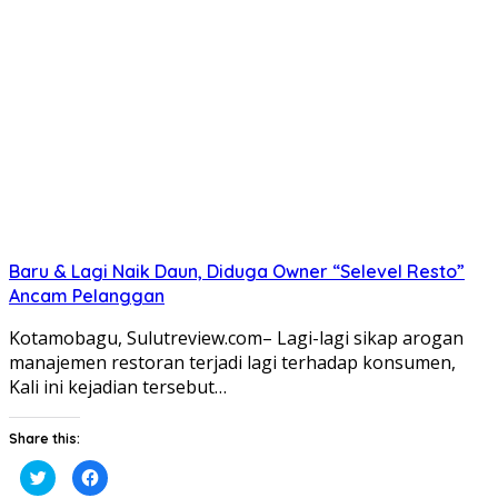
Twitter(Membuka
Facebook(Membuka
di
di
jendela
jendela
yang
yang
baru)
baru)
Baru & Lagi Naik Daun, Diduga Owner “Selevel Resto”
Ancam Pelanggan
Kotamobagu, Sulutreview.com– Lagi-lagi sikap arogan
manajemen restoran terjadi lagi terhadap konsumen,
Kali ini kejadian tersebut…
Share this:
Klik
Klik
untuk
untuk