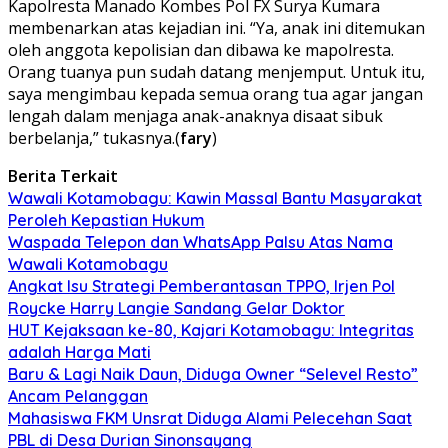
Kapolresta Manado Kombes Pol FX Surya Kumara
membenarkan atas kejadian ini. “Ya, anak ini ditemukan
oleh anggota kepolisian dan dibawa ke mapolresta.
Orang tuanya pun sudah datang menjemput. Untuk itu,
saya mengimbau kepada semua orang tua agar jangan
lengah dalam menjaga anak-anaknya disaat sibuk
berbelanja,” tukasnya.(
fary
)
Berita Terkait
Wawali Kotamobagu: Kawin Massal Bantu Masyarakat
Peroleh Kepastian Hukum
Waspada Telepon dan WhatsApp Palsu Atas Nama
Wawali Kotamobagu
Angkat Isu Strategi Pemberantasan TPPO, Irjen Pol
Roycke Harry Langie Sandang Gelar Doktor
HUT Kejaksaan ke-80, Kajari Kotamobagu: Integritas
adalah Harga Mati
Baru & Lagi Naik Daun, Diduga Owner “Selevel Resto”
Ancam Pelanggan
Mahasiswa FKM Unsrat Diduga Alami Pelecehan Saat
PBL di Desa Durian Sinonsayang