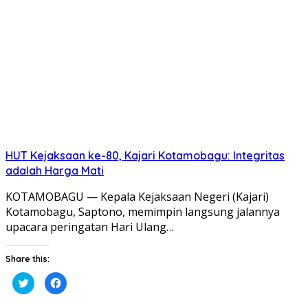
di
di
jendela
jendela
yang
yang
baru)
baru)
HUT Kejaksaan ke-80, Kajari Kotamobagu: Integritas
adalah Harga Mati
KOTAMOBAGU — Kepala Kejaksaan Negeri (Kajari)
Kotamobagu, Saptono, memimpin langsung jalannya
upacara peringatan Hari Ulang…
Share this:
Klik
Klik
untuk
untuk
berbagi
membagikan
pada
di