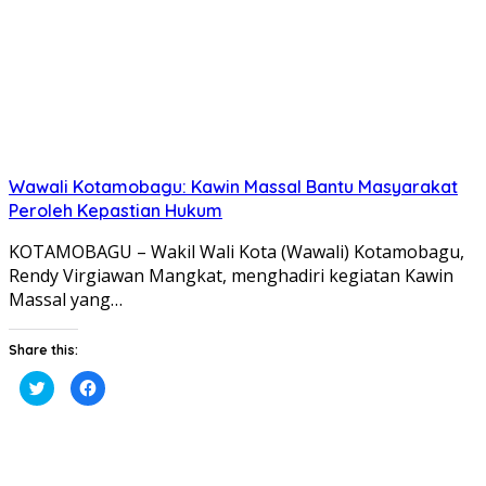
Wawali Kotamobagu: Kawin Massal Bantu Masyarakat
Peroleh Kepastian Hukum
KOTAMOBAGU – Wakil Wali Kota (Wawali) Kotamobagu,
Rendy Virgiawan Mangkat, menghadiri kegiatan Kawin
Massal yang…
Share this:
Klik
Klik
untuk
untuk
berbagi
membagikan
pada
di
Twitter(Membuka
Facebook(Membuka
di
di
jendela
jendela
yang
yang