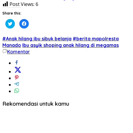
Post Views:
6
Share this:
Klik
Klik
untuk
untuk
berbagi
membagikan
pada
di
Twitter(Membuka
Facebook(Membuka
#Anak hilang ibu sibuk belanja
#berita mapolresta
di
di
jendela
jendela
Manado
Ibu asyik shoping anak hilang di megamas
yang
yang
Komentar
baru)
baru)
Rekomendasi untuk kamu