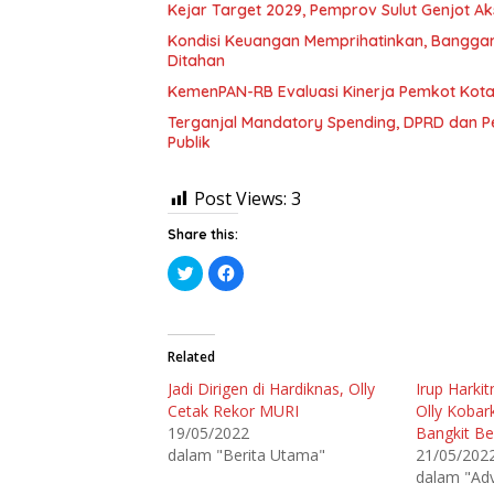
Kejar Target 2029, Pemprov Sulut Genjot A
Kondisi Keuangan Memprihatinkan, Banggar
Ditahan
KemenPAN-RB Evaluasi Kinerja Pemkot Kota
Terganjal Mandatory Spending, DPRD dan P
Publik
Post Views:
3
Share this:
K
K
l
l
i
i
k
k
u
u
n
n
t
t
Related
u
u
k
k
Jadi Dirigen di Hardiknas, Olly
Irup Harki
b
m
e
e
Cetak Rekor MURI
Olly Koba
r
m
b
b
19/05/2022
Bangkit B
a
a
dalam "Berita Utama"
21/05/202
g
g
i
i
dalam "Adv
p
k