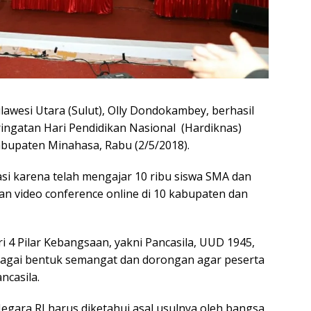
awesi Utara (Sulut), Olly Dondokambey, berhasil
ngatan Hari Pendidikan Nasional (Hardiknas)
abupaten Minahasa, Rabu (2/5/2018).
iasi karena telah mengajar 10 ribu siswa SMA dan
an video conference online di 10 kabupaten dan
i 4 Pilar Kebangsaan, yakni Pancasila, UUD 1945,
bagai bentuk semangat dan dorongan agar peserta
ncasila.
Negara RI harus diketahui asal usulnya oleh bangsa