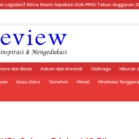
esmi Sepakati KUA-PPAS Tahun Anggaran 2027
Komisi 3 D
nomi dan Bisnis
Hukum dan Kriminal
Olahraga
Hiburan 
buan
Nusa Utara
Tomohon
Minsel
Minahasa Tenggar