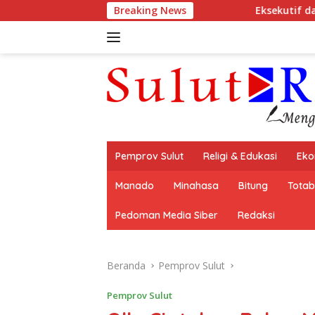
Langsung
Breaking News
Eksekutif dan Legislatif Mitra R
ke
konten
Pemprov Sulut
Religi & Edukasi
Eko
Manado
Minahasa
Bitung
Tota
Pedoman Media Siber
Redaksi
Beranda
Pemprov Sulut
Pemprov Sulut