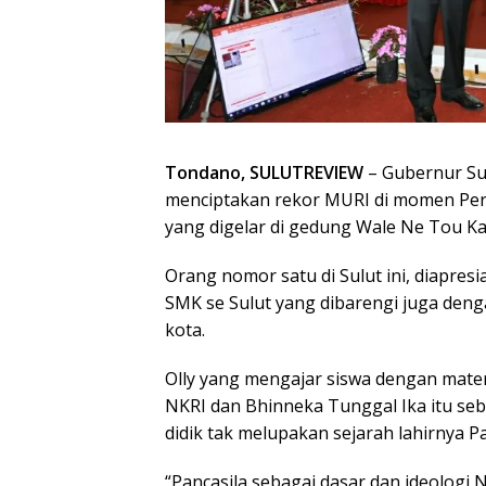
Tondano, SULUTREVIEW
– Gubernur Sul
menciptakan rekor MURI di momen Peri
yang digelar di gedung Wale Ne Tou K
Orang nomor satu di Sulut ini, diapres
SMK se Sulut yang dibarengi juga deng
kota.
Olly yang mengajar siswa dengan mater
NKRI dan Bhinneka Tunggal Ika itu se
didik tak melupakan sejarah lahirnya Pa
“Pancasila sebagai dasar dan ideologi 