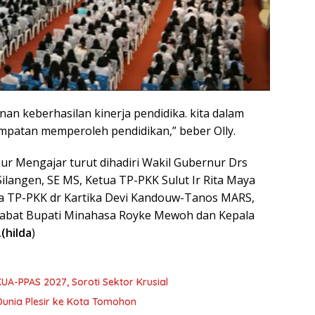
an keberhasilan kinerja pendidika. kita dalam
patan memperoleh pendidikan,” beber Olly.
r Mengajar turut dihadiri Wakil Gubernur Drs
langen, SE MS, Ketua TP-PKK Sulut Ir Rita Maya
 TP-PKK dr Kartika Devi Kandouw-Tanos MARS,
jabat Bupati Minahasa Royke Mewoh dan Kepala
.(hilda
)
A-PPAS 2027, Soroti Sektor Krusial
Dunia Plesir ke Kota Tomohon