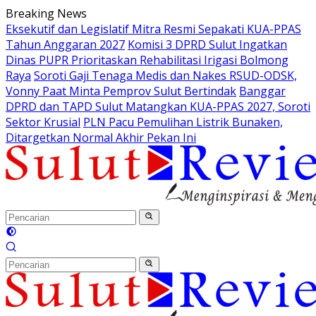
Langsung
Breaking News
ke
Eksekutif dan Legislatif Mitra Resmi Sepakati KUA-PPAS
konten
Tahun Anggaran 2027
Komisi 3 DPRD Sulut Ingatkan
Dinas PUPR Prioritaskan Rehabilitasi Irigasi Bolmong
Raya
Soroti Gaji Tenaga Medis dan Nakes RSUD-ODSK,
Vonny Paat Minta Pemprov Sulut Bertindak
Banggar
DPRD dan TAPD Sulut Matangkan KUA-PPAS 2027, Soroti
Sektor Krusial
PLN Pacu Pemulihan Listrik Bunaken,
Ditargetkan Normal Akhir Pekan Ini