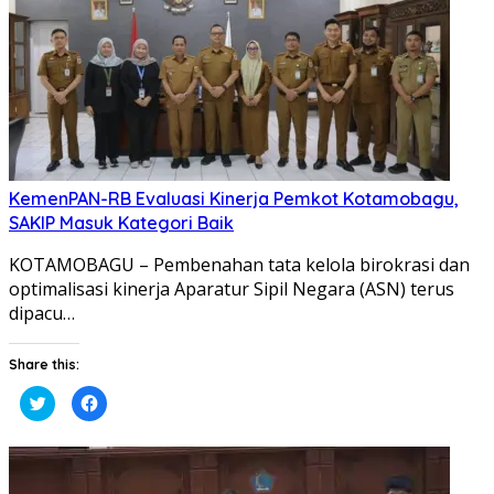
KemenPAN-RB Evaluasi Kinerja Pemkot Kotamobagu,
SAKIP Masuk Kategori Baik
KOTAMOBAGU – Pembenahan tata kelola birokrasi dan
optimalisasi kinerja Aparatur Sipil Negara (ASN) terus
dipacu…
Share this:
Klik
Klik
untuk
untuk
berbagi
membagikan
pada
di
Twitter(Membuka
Facebook(Membuka
di
di
jendela
jendela
yang
yang