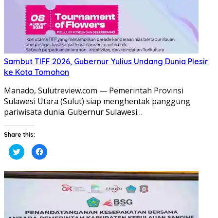
Sambut TIFF 2026, Gubernur Yulius Undang Dunia Plesir
ke Kota Tomohon
Manado, Sulutreview.com — Pemerintah Provinsi
Sulawesi Utara (Sulut) siap menghentak panggung
pariwisata dunia. Gubernur Sulawesi…
Share this:
Klik
Klik
untuk
untuk
berbagi
membagikan
pada
di
Twitter(Membuka
Facebook(Membuka
di
di
jendela
jendela
yang
yang
baru)
baru)