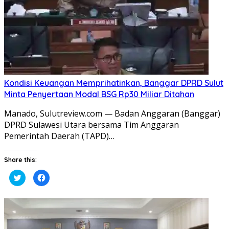
Kondisi Keuangan Memprihatinkan, Banggar DPRD Sulut
Minta Penyertaan Modal BSG Rp30 Miliar Ditahan
Manado, Sulutreview.com — Badan Anggaran (Banggar)
DPRD Sulawesi Utara bersama Tim Anggaran
Pemerintah Daerah (TAPD)…
Share this:
Klik
Klik
untuk
untuk
berbagi
membagikan
pada
di
Twitter(Membuka
Facebook(Membuka
di
di
jendela
jendela
yang
yang
baru)
baru)