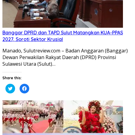
Banggar DPRD dan TAPD Sulut Matangkan KUA-PPAS
2027, Soroti Sektor Krusial
Manado, Sulutreview.com – Badan Anggaran (Banggar) ​
Dewan Perwakilan Rakyat Daerah (DPRD) Provinsi
Sulawesi Utara (Sulut)…
Share this:
Klik
Klik
untuk
untuk
berbagi
membagikan
pada
di
Twitter(Membuka
Facebook(Membuka
di
di
jendela
jendela
yang
yang
baru)
baru)