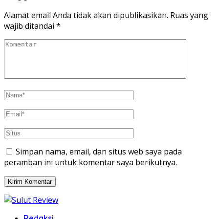
jendela
jendela
yang
yang
baru)
baru)
Alamat email Anda tidak akan dipublikasikan.
Ruas yang
wajib ditandai
*
Simpan nama, email, dan situs web saya pada
peramban ini untuk komentar saya berikutnya.
Redaksi