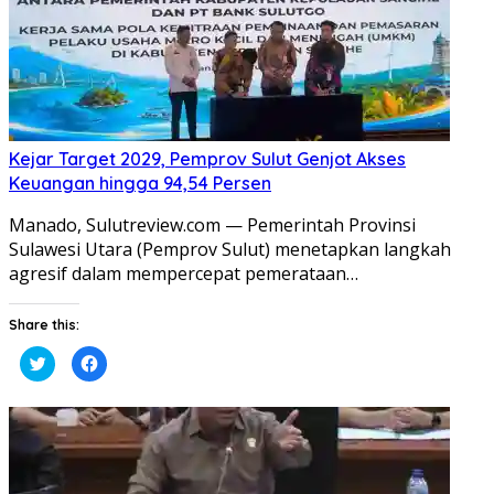
Kejar Target 2029, Pemprov Sulut Genjot Akses
Keuangan hingga 94,54 Persen
Manado, Sulutreview.com — Pemerintah Provinsi
Sulawesi Utara (Pemprov Sulut) menetapkan langkah
agresif dalam mempercepat pemerataan…
Share this:
Klik
Klik
untuk
untuk
berbagi
membagikan
pada
di
Twitter(Membuka
Facebook(Membuka
di
di
jendela
jendela
yang
yang
baru)
baru)