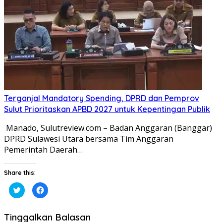
baru)
baru)
Terganjal Mandatory Spending, DPRD dan Pemprov
Sulut Prioritaskan APBD 2027 untuk Kepentingan Publik
​ ​Manado, Sulutreview.com – Badan Anggaran (Banggar)
DPRD Sulawesi Utara bersama Tim Anggaran
Pemerintah Daerah…
Share this:
Klik
Klik
untuk
untuk
berbagi
membagikan
pada
di
Twitter(Membuka
Facebook(Membuka
Tinggalkan Balasan
di
di