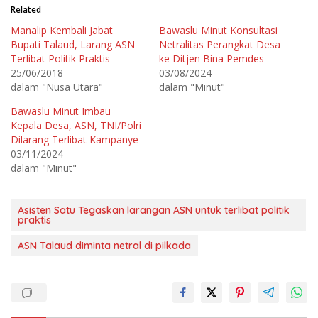
t
t
Related
u
u
k
k
Manalip Kembali Jabat
Bawaslu Minut Konsultasi
b
m
e
e
Bupati Talaud, Larang ASN
Netralitas Perangkat Desa
r
m
b
b
Terlibat Politik Praktis
ke Ditjen Bina Pemdes
a
a
25/06/2018
03/08/2024
g
g
i
i
dalam "Nusa Utara"
dalam "Minut"
p
k
a
a
d
n
Bawaslu Minut Imbau
a
d
T
i
Kepala Desa, ASN, TNI/Polri
w
F
Dilarang Terlibat Kampanye
i
a
t
c
03/11/2024
t
e
e
b
dalam "Minut"
r
o
(
o
M
k
e
(
m
M
Asisten Satu Tegaskan larangan ASN untuk terlibat politik
b
e
praktis
u
m
k
b
a
u
ASN Talaud diminta netral di pilkada
d
k
i
a
j
d
e
i
n
j
d
e
e
n
l
d