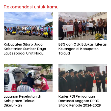
a
e
y
l
Rekomendasi untuk kamu
a
a
n
y
g
a
b
n
a
g
r
b
u
a
)
r
u
)
Kabupaten Sitaro Jaga
BSG dan OJK Edukasi Literasi
Kelestarian Sumber Daya
Keuangan di Kabupaten
Laut sebagai Urat Nadi
Talaud
Kehidupan
Layanan Kesehatan di
Kader PDI Perjuangan
Kabupaten Talaud
Dominasi Anggota DPRD
Dikeluhkan
Sitaro Periode 2024-2029