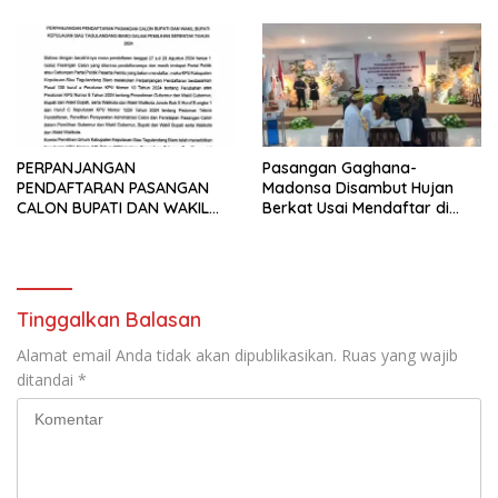
PERPANJANGAN
Pasangan Gaghana-
PENDAFTARAN PASANGAN
Madonsa Disambut Hujan
CALON BUPATI DAN WAKIL
Berkat Usai Mendaftar di
BUPATI KEPULAUAN SIAU
KPU
TAGULANDANG BIARO DALAM
PEMILIHAN SERENTAK TAHUN
2024
Tinggalkan Balasan
Alamat email Anda tidak akan dipublikasikan.
Ruas yang wajib
ditandai
*