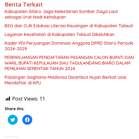
Berita Terkait
Kabupaten Sitaro Jaga Kelestarian Sumber Daya Laut
sebagai Urat Nadi Kehidupan
BSG dan OJK Edukasi Literasi Keuangan di Kabupaten Talaud
Layanan Kesehatan di Kabupaten Talaud Dikeluhkan
Kader PDI Perjuangan Dominasi Anggota DPRD Sitaro Periode
2024-2029
PERPANJANGAN PENDAFTARAN PASANGAN CALON BUPATI DAN
WAKIL BUPATI KEPULAUAN SIAU TAGULANDANG BIARO DALAM
PEMILIHAN SERENTAK TAHUN 2024
Pasangan Gaghana-Madonsa Disambut Hujan Berkat Usai
Mendaftar di KPU
Post Views:
11
Share this:
K
K
l
l
i
i
k
k
u
u
n
n