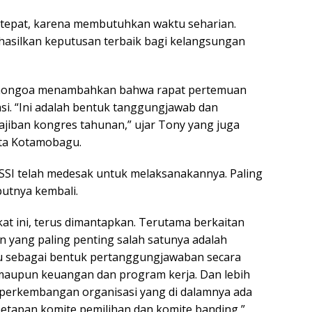
 tepat, karena membutuhkan waktu seharian.
asilkan keputusan terbaik bagi kelangsungan
Ponongoa menambahkan bahwa rapat pertemuan
i. “Ini adalah bentuk tanggungjawab dan
iban kongres tahunan,” ujar Tony yang juga
ta Kotamobagu.
SSI telah medesak untuk melaksanakannya. Paling
utnya kembali.
t ini, terus dimantapkan. Terutama berkaitan
 yang paling penting salah satunya adalah
tu sebagai bentuk pertanggungjawaban secara
 maupun keuangan dan program kerja. Dan lebih
na perkembangan organisasi yang di dalamnya ada
etapan komite pemilihan dan komite banding,”