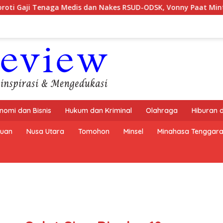
edis dan Nakes RSUD-ODSK, Vonny Paat Minta Pemprov Sulut Be
nomi dan Bisnis
Hukum dan Kriminal
Olahraga
Hiburan 
buan
Nusa Utara
Tomohon
Minsel
Minahasa Tenggar