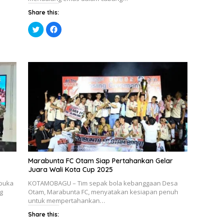
Share this:
K
K
l
l
i
i
k
k
u
u
n
n
t
t
u
u
k
k
b
m
e
e
r
m
b
b
a
a
g
g
i
i
p
k
a
a
d
n
a
d
T
i
w
F
i
a
Marabunta FC Otam Siap Pertahankan Gelar
t
c
t
e
Juara Wali Kota Cup 2025
e
b
r
o
rbuka
KOTAMOBAGU – Tim sepak bola kebanggaan Desa
(
o
M
k
g
Otam, Marabunta FC, menyatakan kesiapan penuh
e
(
untuk mempertahankan…
m
M
b
e
u
m
Share this: