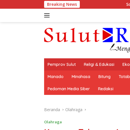
Langsung
Breaking News
Soroti Gaji Tenaga M
ke
konten
Pemprov Sulut
Religi & Edukasi
Eko
Manado
Minahasa
Bitung
Tota
Pedoman Media Siber
Redaksi
Beranda
Olahraga
Olahraga