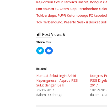
Kejuaraan Catur Terbuka Unsrat, Bangun G
Marabunta FC Otam Siap Pertahankan Gelar
Takberdaya, PUPR Kotamobagu FC kebobolan
Tak Terbendung, Peserta Seleksi Basket Ba
Post Views:
6
Share this:
K
K
l
l
i
i
k
k
u
u
n
n
t
t
Related
u
u
k
k
Kumaat Sebut Ingin Akhiri
Kongres P
b
m
e
e
Kepengurusan Asprov PSSI
PSSI Dige
r
m
b
b
Sulut dengan Baik
2017
a
a
21/11/2017
10/12/201
g
g
i
i
dalam "Olahraga"
dalam "Ol
p
k
a
a
d
n
a
d