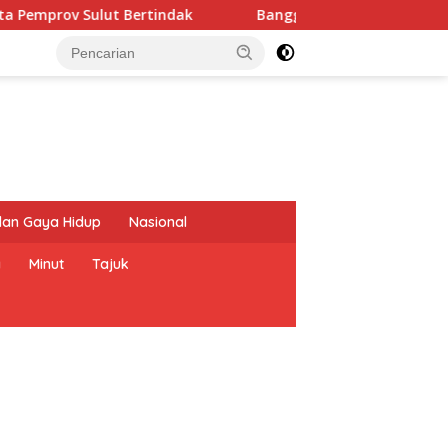
rtindak
Banggar DPRD dan TAPD Sulut Matangkan KUA-P
dan Gaya Hidup
Nasional
a
Minut
Tajuk