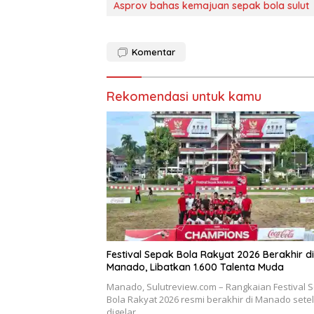
T
i
Asprov bahas kemajuan sepak bola sulut
w
F
i
a
t
c
t
e
e
b
r
o
Komentar
(
o
M
k
e
(
m
M
b
e
Rekomendasi untuk kamu
u
m
k
b
a
u
d
k
i
a
j
d
e
i
n
j
d
e
e
n
l
d
a
e
y
l
a
a
n
y
g
a
b
n
a
g
r
b
Festival Sepak Bola Rakyat 2026 Berakhir di
u
a
Manado, Libatkan 1.600 Talenta Muda
)
r
u
)
Manado, Sulutreview.com – Rangkaian Festival 
Bola Rakyat 2026 resmi berakhir di Manado sete
digelar…