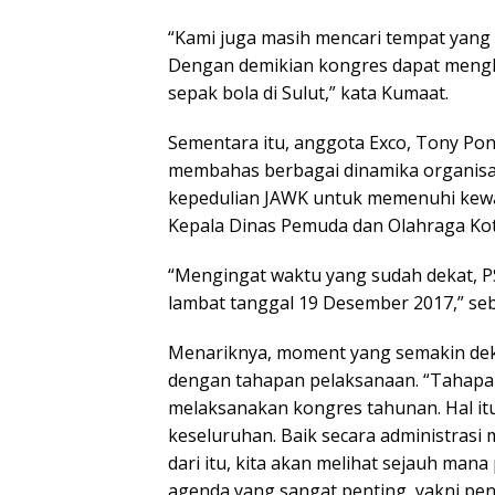
“Kami juga masih mencari tempat yang
Dengan demikian kongres dapat mengh
sepak bola di Sulut,” kata Kumaat.
Sementara itu, anggota Exco, Tony 
membahas berbagai dinamika organisas
kepedulian JAWK untuk memenuhi kewaj
Kepala Dinas Pemuda dan Olahraga Ko
“Mengingat waktu yang sudah dekat, P
lambat tanggal 19 Desember 2017,” seb
Menariknya, moment yang semakin deka
dengan tahapan pelaksanaan. “Tahapan
melaksanakan kongres tahunan. Hal i
keseluruhan. Baik secara administrasi
dari itu, kita akan melihat sejauh ma
agenda yang sangat penting, yakni pen