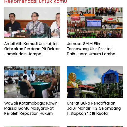
Rekomendasi untuk kamu
a
d
T
i
w
F
i
a
t
c
t
e
e
b
r
o
(
o
M
k
e
(
m
M
b
e
Ambil Alih Kemudi Unsrat, Ini
Jemaat GMIM Elim
u
m
Gebrakan Perdana Plt Rektor
Tonsawang Ukir Prestasi,
k
b
a
u
Jamaluddin Jompa
Raih Juara Umum Lomba
d
k
Wilayah Tombatu Timur
i
a
j
d
e
i
n
j
d
e
e
n
l
d
a
e
y
l
a
a
n
y
g
a
b
n
Wawali Kotamobagu: Kawin
Unsrat Buka Pendaftaran
a
g
r
b
Massal Bantu Masyarakat
Jalur Mandiri T2 Gelombang
u
a
Peroleh Kepastian Hukum
II, Siapkan 1.318 Kuota
)
r
u
)