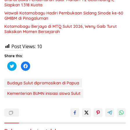
Siapkan 1.318 Kuota
Wawali Kotamobagu Hadiri Pembukaan Sidang Sinode ke-60
GMIBM di Pinogaluman
Kotamobagu Berjaya di MTQ Sulut 2026, Weny Gaib Turut
Saksikan Momen Bersejarah
Post Views:
10
Share this:
K
K
l
l
i
i
k
k
u
u
n
n
Budaya Sulut dipromosikan di Papua
t
t
u
u
k
k
Kementerian BUMN inisiasi siswa Sulut
b
m
e
e
r
m
b
b
a
a
g
g
i
i
p
k
a
a
d
n