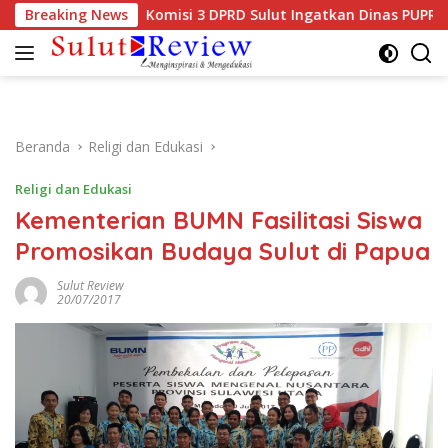
Langsung
27
Breaking News
Komisi 3 DPRD Sulut Ingatkan Dinas PUPR Prioritaska
ke
konten
Beranda
Religi dan Edukasi
Religi dan Edukasi
Kementerian BUMN Fasilitasi Siswa
Promosikan Budaya Sulut di Papua
Sulut Review
20/07/2017