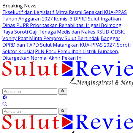
Langsung
Breaking News
ke
Eksekutif dan Legislatif Mitra Resmi Sepakati KUA-PPAS
konten
Tahun Anggaran 2027
Komisi 3 DPRD Sulut Ingatkan
Dinas PUPR Prioritaskan Rehabilitasi Irigasi Bolmong
Raya
Soroti Gaji Tenaga Medis dan Nakes RSUD-ODSK,
Vonny Paat Minta Pemprov Sulut Bertindak
Banggar
DPRD dan TAPD Sulut Matangkan KUA-PPAS 2027, Soroti
Sektor Krusial
PLN Pacu Pemulihan Listrik Bunaken,
Ditargetkan Normal Akhir Pekan Ini