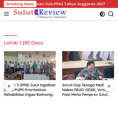
Langsung
if Mitra Resmi Sepakati KUA-PPAS Tahun Anggaran 2027
Breaking News
ke
konten
Listriki 1.285 Desa
Komisi 3 DPRD Sulut Ingatkan
Soroti Gaji Tenaga Medis dan
Dinas PUPR Prioritaskan
Nakes RSUD-ODSK, Vonny
Rehabilitasi Irigasi Bolmong
Paat Minta Pemprov Sulut
Raya
Bertindak