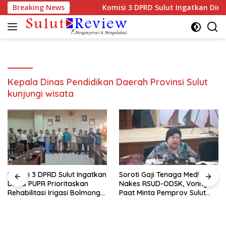
Langsung
un Anggaran 2027
Breaking News
Komisi 3 DPRD Sulut Ingatkan Dinas P
ke
konten
Kepala Dinas Pendidikan Daerah Provinsi Sulut
kunjungi wisata
Komisi 3 DPRD Sulut Ingatkan
Soroti Gaji Tenaga Medis dan
Dinas PUPR Prioritaskan
Nakes RSUD-ODSK, Vonny
Rehabilitasi Irigasi Bolmong
Paat Minta Pemprov Sulut
Raya
Bertindak