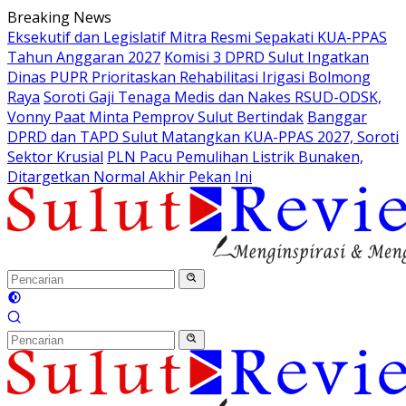
Langsung
Breaking News
ke
Eksekutif dan Legislatif Mitra Resmi Sepakati KUA-PPAS
konten
Tahun Anggaran 2027
Komisi 3 DPRD Sulut Ingatkan
Dinas PUPR Prioritaskan Rehabilitasi Irigasi Bolmong
Raya
Soroti Gaji Tenaga Medis dan Nakes RSUD-ODSK,
Vonny Paat Minta Pemprov Sulut Bertindak
Banggar
DPRD dan TAPD Sulut Matangkan KUA-PPAS 2027, Soroti
Sektor Krusial
PLN Pacu Pemulihan Listrik Bunaken,
Ditargetkan Normal Akhir Pekan Ini