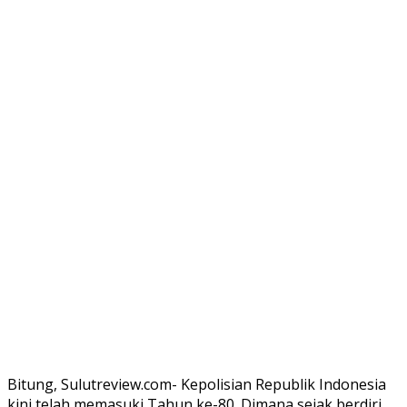
Bitung, Sulutreview.com- Kepolisian Republik Indonesia
kini telah memasuki Tahun ke-80. Dimana sejak berdiri