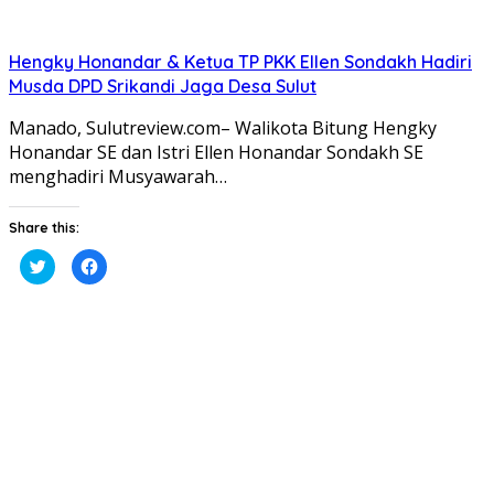
Hengky Honandar & Ketua TP PKK Ellen Sondakh Hadiri
Musda DPD Srikandi Jaga Desa Sulut
Manado, Sulutreview.com– Walikota Bitung Hengky
Honandar SE dan Istri Ellen Honandar Sondakh SE
menghadiri Musyawarah…
Share this:
Klik
Klik
untuk
untuk
berbagi
membagikan
pada
di
Twitter(Membuka
Facebook(Membuka
di
di
jendela
jendela
yang
yang
baru)
baru)