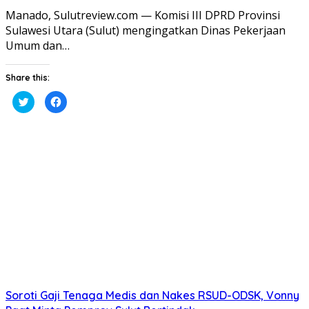
​Manado, Sulutreview.com — Komisi III DPRD Provinsi
Sulawesi Utara (Sulut) mengingatkan Dinas Pekerjaan
Umum dan…
Share this:
Klik
Klik
untuk
untuk
berbagi
membagikan
pada
di
Twitter(Membuka
Facebook(Membuka
di
di
jendela
jendela
yang
yang
baru)
baru)
Soroti Gaji Tenaga Medis dan Nakes RSUD-ODSK, Vonny