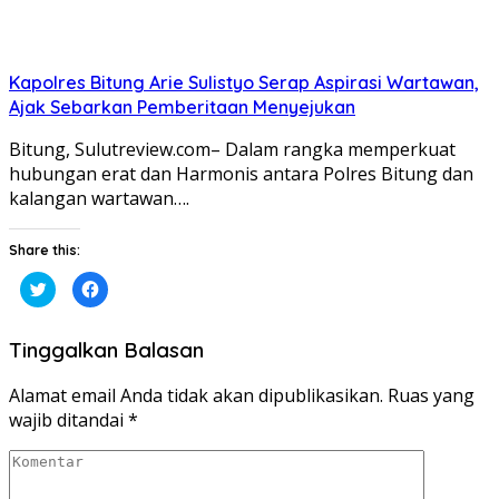
Kapolres Bitung Arie Sulistyo Serap Aspirasi Wartawan,
Ajak Sebarkan Pemberitaan Menyejukan
Bitung, Sulutreview.com– Dalam rangka memperkuat
hubungan erat dan Harmonis antara Polres Bitung dan
kalangan wartawan….
Share this:
Klik
Klik
untuk
untuk
berbagi
membagikan
pada
di
Twitter(Membuka
Facebook(Membuka
Tinggalkan Balasan
di
di
jendela
jendela
yang
yang
baru)
baru)
Alamat email Anda tidak akan dipublikasikan.
Ruas yang
wajib ditandai
*