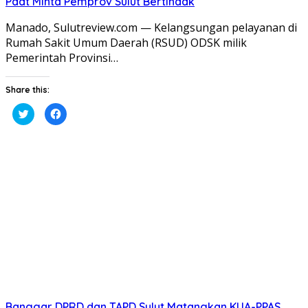
Paat Minta Pemprov Sulut Bertindak
Manado, Sulutreview.com — Kelangsungan pelayanan di
Rumah Sakit Umum Daerah (RSUD) ODSK milik
Pemerintah Provinsi…
Share this:
Klik
Klik
untuk
untuk
berbagi
membagikan
pada
di
Twitter(Membuka
Facebook(Membuka
di
di
jendela
jendela
yang
yang
baru)
baru)
Banggar DPRD dan TAPD Sulut Matangkan KUA-PPAS