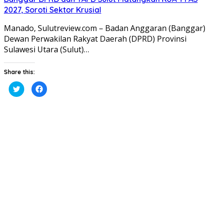
2027, Soroti Sektor Krusial
Manado, Sulutreview.com – Badan Anggaran (Banggar) ​
Dewan Perwakilan Rakyat Daerah (DPRD) Provinsi
Sulawesi Utara (Sulut)…
Share this:
Klik
Klik
untuk
untuk
berbagi
membagikan
pada
di
Twitter(Membuka
Facebook(Membuka
di
di
jendela
jendela
yang
yang
baru)
baru)