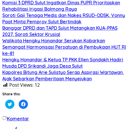
Komisi 3 DPRD Sulut Ingatkan Dinas PUPR Prioritaskan
Rehabilitasi Irigasi Bolmong Raya
Soroti Gaji Tenaga Medis dan Nakes RSUD-ODSK, Vonny
Paat Minta Pemprov Sulut Bertindak
Banggar DPRD dan TAPD Sulut Matangkan KUA-PPAS
2027, Soroti Sektor Krusial
Walikota Hengky Honandar Serukan Kobarkan
Semangat Harmonisasi Persatuan di Pembukaan HUT RI
ke-81
Hengky Honandar & Ketua TP PKK Ellen Sondakh Hadiri
Musda DPD Srikandi Jaga Desa Sulut
Kapolres Bitung Arie Sulistyo Serap Aspirasi Wartawan,
Ajak Sebarkan Pemberitaan Menyejukan
Post Views:
12
Share this:
Klik
Klik
untuk
untuk
berbagi
membagikan
pada
di
Twitter(Membuka
Facebook(Membuka
Komentar
di
di
jendela
jendela
yang
yang