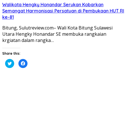
Walikota Hengky Honandar Serukan Kobarkan
Semangat Harmonisasi Persatuan di Pembukaan HUT RI
ke-81
Bitung, Sulutreview.com– Wali Kota Bitung Sulawesi
Utara Hengky Honandar SE membuka rangkaian
krgiatan dalam rangka…
Share this:
Klik
Klik
untuk
untuk
berbagi
membagikan
pada
di
Twitter(Membuka
Facebook(Membuka
di
di
jendela
jendela
yang
yang
baru)
baru)