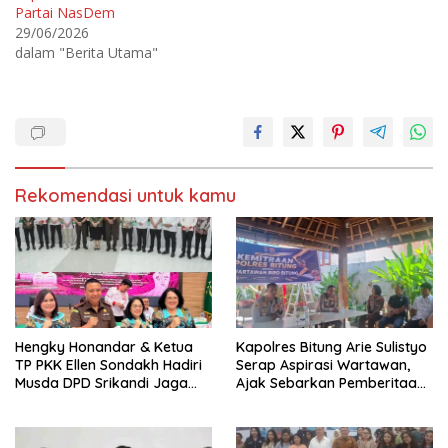
r
o
Partai NasDem
(
o
M
k
29/06/2026
e
(
m
M
dalam "Berita Utama"
b
e
u
m
k
b
a
u
d
k
i
a
j
d
e
i
n
j
d
e
e
n
Rekomendasi untuk kamu
l
d
a
e
y
l
a
a
n
y
g
a
b
n
a
g
r
b
u
a
)
r
u
)
Hengky Honandar & Ketua
Kapolres Bitung Arie Sulistyo
TP PKK Ellen Sondakh Hadiri
Serap Aspirasi Wartawan,
Musda DPD Srikandi Jaga
Ajak Sebarkan Pemberitaan
Desa Sulut
Menyejukan