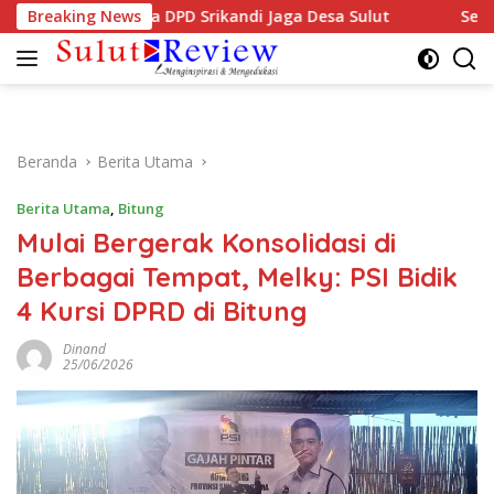
Langsung
Hadiri Musda DPD Srikandi Jaga Desa Sulut
Breaking News
Semarak HU
ke
konten
Beranda
Berita Utama
Berita Utama
,
Bitung
Mulai Bergerak Konsolidasi di
Berbagai Tempat, Melky: PSI Bidik
4 Kursi DPRD di Bitung
Dinand
25/06/2026