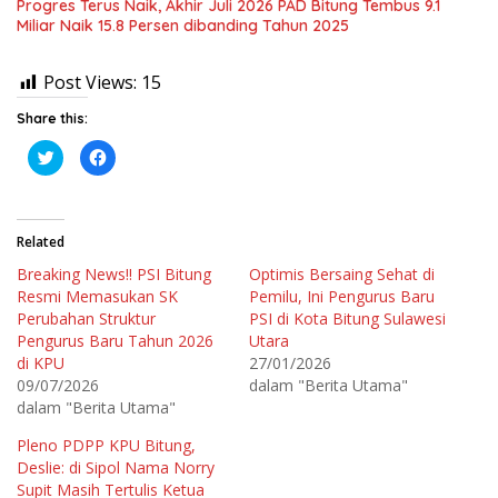
Progres Terus Naik, Akhir Juli 2026 PAD Bitung Tembus 9.1
Miliar Naik 15.8 Persen dibanding Tahun 2025
Post Views:
15
Share this:
K
K
l
l
i
i
k
k
u
u
n
n
t
t
Related
u
u
k
k
Breaking News!! PSI Bitung
Optimis Bersaing Sehat di
b
m
e
e
Resmi Memasukan SK
Pemilu, Ini Pengurus Baru
r
m
b
b
Perubahan Struktur
PSI di Kota Bitung Sulawesi
a
a
Pengurus Baru Tahun 2026
Utara
g
g
i
i
di KPU
27/01/2026
p
k
a
a
09/07/2026
dalam "Berita Utama"
d
n
dalam "Berita Utama"
a
d
T
i
w
F
Pleno PDPP KPU Bitung,
i
a
t
c
Deslie: di Sipol Nama Norry
t
e
e
b
Supit Masih Tertulis Ketua