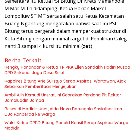
Sementara itu Ketua PSI Bitung Dr Krets Mamandole
M.Mar M.Th didampingi Ketua Harian Maikel
Lompoliuw ST MT serta salah satu Ketua Kecamatan
Buang Ngantung mengatakan bahwa saat ini PSI
Bitung terus bergerak dalam memperkuat struktur di
Kota Bitung dengan minimal target di Pemilihan Caleg
nanti 3 sampai 4 kursi itu minimal.(
zet
)
Berita Terkait
Hengky Honandar & Ketua TP PKK Ellen Sondakh Hadiri Musda
DPD Srikandi Jaga Desa Sulut
Kapolres Bitung Arie Sulistyo Serap Aspirasi Wartawan, Ajak
Sebarkan Pemberitaan Menyejukan
Ambil Alih Kemudi Unsrat, Ini Gebrakan Perdana Plt Rektor
Jamaluddin Jompa
Reses di Madidir Unet, Aldo Nova Ratungalo Sosialisasikan
Dua Ranperda ke Warga
Wakil Ketua DPRD Bitung Ronald Kansil Serap Aspirasi Warga
Madidir