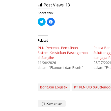
Post Views:
13
Share this:
K
K
l
l
i
i
k
k
u
u
n
n
t
t
Related
u
u
k
k
PLN Percepat Pemulihan
Pasca Ban
b
m
e
e
Sistem Kelistrikan Pascagempa
Sulutteng
r
m
b
b
di Sangihe
dan Jaga P
a
a
11/06/2026
28/07/202
g
g
i
i
dalam "Ekonomi dan Bisnis"
dalam "Eko
p
k
a
a
d
n
a
d
T
i
w
F
i
a
Bantuan Logistik
PT PLN UID Suluttengg
t
c
t
e
e
b
r
o
(
o
Komentar
M
k
e
(
m
M