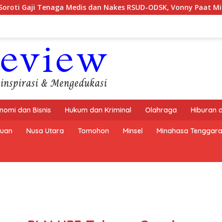
a Medis dan Nakes RSUD-ODSK, Vonny Paat Minta Pemprov Sulut
nomi dan Bisnis
Hukum dan Kriminal
Olahraga
Hiburan 
buan
Nusa Utara
Tomohon
Minsel
Minahasa Tenggar