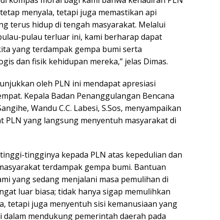
adi kompas moral bagi kami bahwa kehadiran PLN
 tetap menyala, tetapi juga memastikan api
g terus hidup di tengah masyarakat. Melalui
lau-pulau terluar ini, kami berharap dapat
ita yang terdampak gempa bumi serta
is dan fisik kehidupan mereka,” jelas Dimas.
tunjukkan oleh PLN ini mendapat apresiasi
empat. Kepala Badan Penanggulangan Bencana
ngihe, Wandu C.C. Labesi, S.Sos, menyampaikan
pat PLN yang langsung menyentuh masyarakat di
tinggi-tingginya kepada PLN atas kepedulian dan
masyarakat terdampak gempa bumi. Bantuan
 kami yang sedang menjalani masa pemulihan di
ngat luar biasa; tidak hanya sigap memulihkan
pa, tetapi juga menyentuh sisi kemanusiaan yang
i dalam mendukung pemerintah daerah pada