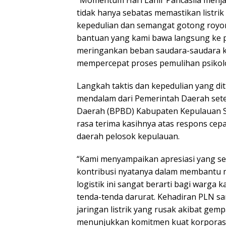
“Momentum Hari Lahir Pancasila menj
tidak hanya sebatas memastikan listrik
kepedulian dan semangat gotong royon
bantuan yang kami bawa langsung ke pu
meringankan beban saudara-saudara k
mempercepat proses pemulihan psikolog
Langkah taktis dan kepedulian yang di
mendalam dari Pemerintah Daerah set
Daerah (BPBD) Kabupaten Kepulauan Sa
rasa terima kasihnya atas respons ce
daerah pelosok kepulauan.
“Kami menyampaikan apresiasi yang se
kontribusi nyatanya dalam membantu 
logistik ini sangat berarti bagi warga
tenda-tenda darurat. Kehadiran PLN sa
jaringan listrik yang rusak akibat gem
menunjukkan komitmen kuat korporas