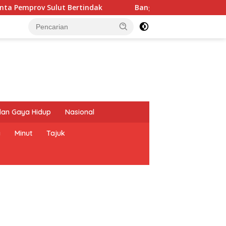
 Bertindak
Banggar DPRD dan TAPD Sulut Matangkan KU
dan Gaya Hidup
Nasional
a
Minut
Tajuk