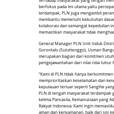
terhadap masyarakat yang tengah men
berfokus pada lini utama yaitu percepa
terdampak, PLN juga mengambil peran
membantu memenuhi kebutuhan dasar lo
kolaborasi dan semangat kepedulian 
memastikan masyarakat tidak menghadap
General Manager PLN Unit Induk Distri
Gorontalo (Suluttenggo), Usman Bangu
merupakan bagian dari komitmen utuh
pengejawantahan dari nilai-nilai luhur 
“Kami di PLN tidak hanya berkomitmen 
memprioritaskan keselamatan dan kese
kepulauan terluar seperti Sangihe ya
PLN di tengah masyarakat terdampak g
kelima Pancasila, Kemanusiaan yang Adi
Rakyat Indonesia. Kami ingin memastik
aman dan kenyamanan, baik dari sisi 