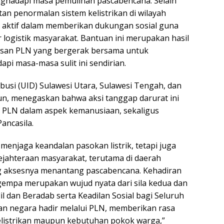
ghadapi masa pemulihan pascabencana. Selain
tan penormalan sistem kelistrikan di wilayah
 aktif dalam memberikan dukungan sosial guna
gistik masyarakat. Bantuan ini merupakan hasil
insan PLN yang bergerak bersama untuk
i masa-masa sulit ini sendirian.
busi (UID) Sulawesi Utara, Sulawesi Tengah, dan
n, menegaskan bahwa aksi tanggap darurat ini
 PLN dalam aspek kemanusiaan, sekaligus
Pancasila.
menjaga keandalan pasokan listrik, tetapi juga
jahteraan masyarakat, terutama di daerah
ng aksesnya menantang pascabencana. Kehadiran
empa merupakan wujud nyata dari sila kedua dan
l dan Beradab serta Keadilan Sosial bagi Seluruh
an negara hadir melalui PLN, memberikan rasa
kelistrikan maupun kebutuhan pokok warga,”