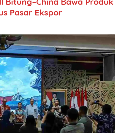
all Bitung–China Bawa Produk
us Pasar Ekspor