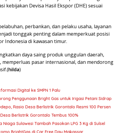
i kebijakan Devisa Hasil Ekspor (DHE) sesuai
, pelabuhan, perbankan, dan pelaku usaha, layanan
menjadi tonggak penting dalam memperkuat posisi
or Indonesia di kawasan timur.
ingkatkan daya saing produk unggulan daerah,
i, memperluas pasar internasional, dan mendorong
if.(
hilda
)
ormasi Digital ke SMPN 1 Palu
rong Penggunaan Bright Gas untuk Irigasi Petani Sidrap
udepo, Rasio Desa Berlistrik Gorontalo Resmi 100 Persen
o Desa Berlistrik Gorontalo Tembus 100%
ra Niaga Sulawesi Tambah Pasokan LPG 3 Kg di Sulsel
romo BrightGas di Car Free Day Makassar