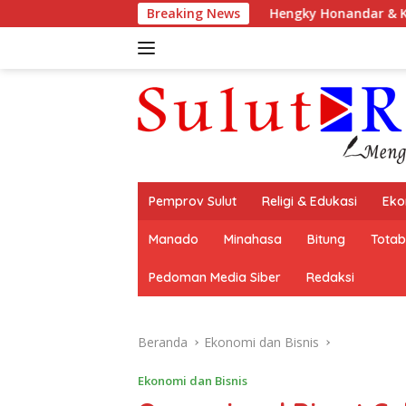
Langsung
Breaking News
Hengky Honandar & Ketua TP PKK Ellen
ke
konten
Pemprov Sulut
Religi & Edukasi
Eko
Manado
Minahasa
Bitung
Tota
Pedoman Media Siber
Redaksi
Beranda
Ekonomi dan Bisnis
Ekonomi dan Bisnis