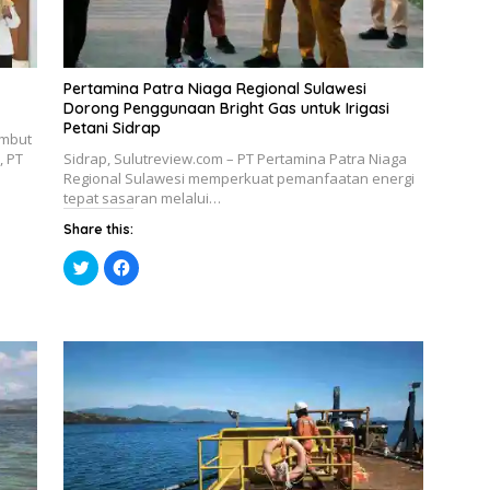
Pertamina Patra Niaga Regional Sulawesi
Dorong Penggunaan Bright Gas untuk Irigasi
Petani Sidrap
ambut
, PT
Sidrap, Sulutreview.com – PT Pertamina Patra Niaga
Regional Sulawesi memperkuat pemanfaatan energi
tepat sasaran melalui…
Share this:
K
K
l
l
i
i
k
k
u
u
n
n
t
t
u
u
k
k
b
m
e
e
r
m
b
b
a
a
g
g
i
i
p
k
a
a