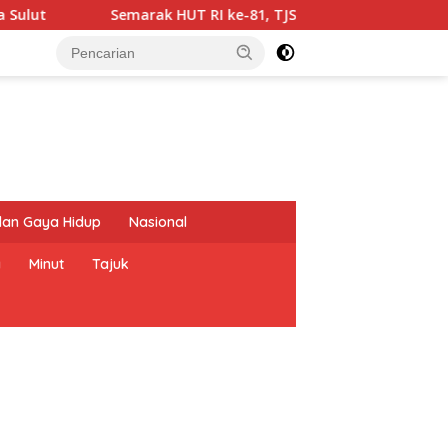
marak HUT RI ke-81, TJSL PLN Bawa Transformasi Digital ke SM
dan Gaya Hidup
Nasional
a
Minut
Tajuk