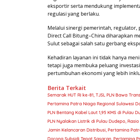
eksportir serta mendukung implementas
regulasi yang berlaku.
Melalui sinergi pemerintah, regulator
Direct Call Bitung–China diharapkan 
Sulut sebagai salah satu gerbang eksp
Kehadiran layanan ini tidak hanya men
tetapi juga membuka peluang investas
pertumbuhan ekonomi yang lebih inklus
Berita Terkait
Semarak HUT RI ke-81, TJSL PLN Bawa Transf
Pertamina Patra Niaga Regional Sulawesi Do
PLN Bentang Kabel Laut 1,95 KMS di Pulau D
PLN Nyalakan Listrik di Pulau Dudepo, Rasi
Jamin Kelancaran Distribusi, Pertamina Pat
Dorong Subsidi Tepat Sasaran, Pertamina P