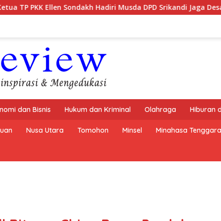
 Sondakh Hadiri Musda DPD Srikandi Jaga Desa Sulut
Se
nomi dan Bisnis
Hukum dan Kriminal
Olahraga
Hiburan 
buan
Nusa Utara
Tomohon
Minsel
Minahasa Tenggar