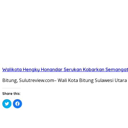
Twitter(Membuka
Facebook(Membuka
di
di
jendela
jendela
yang
yang
baru)
baru)
Walikota Hengky Honandar Serukan Kobarkan Semangat 
Bitung, Sulutreview.com– Wali Kota Bitung Sulawesi Ut
Share this:
Klik
Klik
untuk
untuk
berbagi
membagikan
pada
di
Twitter(Membuka
Facebook(Membuka
di
di
jendela
jendela
yang
yang