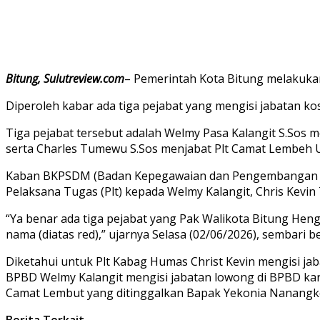
Bitung, Sulutreview.com
– Pemerintah Kota Bitung melakukan
Diperoleh kabar ada tiga pejabat yang mengisi jabatan k
Tiga pejabat tersebut adalah Welmy Pasa Kalangit S.Sos
serta Charles Tumewu S.Sos menjabat Plt Camat Lembeh U
Kaban BKPSDM (Badan Kepegawaian dan Pengembangan Sum
Pelaksana Tugas (Plt) kepada Welmy Kalangit, Chris Kev
“Ya benar ada tiga pejabat yang Pak Walikota Bitung Heng
nama (diatas red),” ujarnya Selasa (02/06/2026), sembari 
Diketahui untuk Plt Kabag Humas Christ Kevin mengisi ja
BPBD Welmy Kalangit mengisi jabatan lowong di BPBD kare
Camat Lembut yang ditinggalkan Bapak Yekonia Nanangk
Berita Terkait