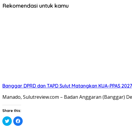
Rekomendasi untuk kamu
Banggar DPRD dan TAPD Sulut Matangkan KUA-PPAS 2027, 
Manado, Sulutreview.com – Badan Anggaran (Banggar) ​De
Share this:
Klik
Klik
untuk
untuk
berbagi
membagikan
pada
di