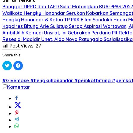
Banggar DPRD dan TAPD Sulut Matangkan KUA-PPAS 2027, 
Walikota Hengky Honandar Serukan Kobarkan Semangat 
Hengky Honandar & Ketua TP PKK Ellen Sondakh Hadiri M
Kapolres Bitung Arie Sulistyo Serap Aspirasi Wartawan,
Ambil Alih Kemudi Unsrat, Ini Gebrakan Perdana Plt Rek
Reses di Madidir Unet, Aldo Nova Ratungalo Sosialisasi
Post Views:
27
Share this:
Klik
Klik
untuk
untuk
berbagi
membagikan
pada
di
Twitter(Membuka
Facebook(Membuka
#Givemose #hengkyhonandar #pemkotbitung #pemkot
di
di
jendela
jendela
Komentar
yang
yang
baru)
baru)