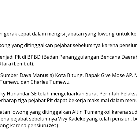
 gerak cepat dalam mengisi jabatan yang lowong untuk kela
osong yang ditinggalkan pejabat sebelumnya karena pensiun
 menjadi Plt di BPBD (Badan Penanggulangan Bencana Daera
tara (Lembut).
ber Daya Manusia) Kota Bitung, Bapak Give Mose AP. M.
in Tumewu dan Charles Tumewu.
ky Honandar SE telah mengeluarkan Surat Perintah Pelaksana
berharap tiga pejabat Plt dapat bekerja maksimal dalam men
batan lowong yang ditinggalkan Altin Tumengkol karena su
na pejabat sebelumnya Vivy Kadeke yang telah pensiun, be
ong karena pensiun.(
zet
)