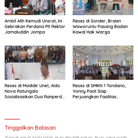
e
n
l
d
a
e
y
l
a
a
Ambil Alih Kemudi Unsrat, Ini
Reses di Sonder, Braien
n
y
g
a
Gebrakan Perdana Plt Rektor
Waworuntu Pasang Badan
b
n
Jamaluddin Jompa
Kawal Hak Warga
a
g
r
b
u
a
)
r
u
)
Reses di Madidir Unet, Aldo
Reses di SMKN 1 Tondano,
Nova Ratungalo
Vonny Paat Siap
Sosialisasikan Dua Ranperda
Perjuangkan Fasilitas
ke Warga
Sekolah
Tinggalkan Balasan
Alamat email Anda tidak akan dipublikasikan.
Ruas yang wajib