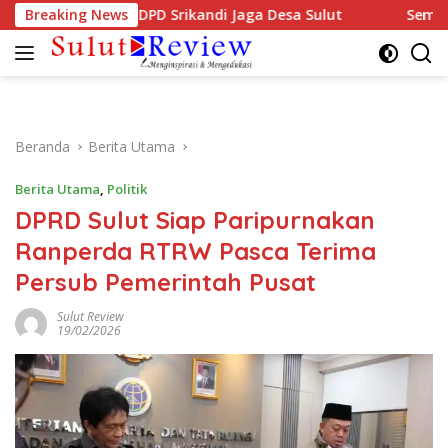
Langsung
adiri Musda DPD Srikandi Jaga Desa Sulut
Breaking News
Semarak HUT 
ke
konten
Beranda
Berita Utama
Berita Utama
,
Politik
DPRD Sulut Siap Paripurnakan
Ranperda RTRW Pasca Terima
Persub Pemerintah Pusat
Sulut Review
19/02/2026