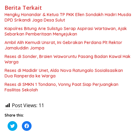
Berita Terkait
Hengky Honandar & Ketua TP PKK Ellen Sondakh Hadiri Musda
DPD Srikandi Jaga Desa Sulut
Kapolres Bitung Arie Sulistyo Serap Aspirasi Wartawan, Ajak
Sebarkan Pemberitaan Menyejukan
Ambil Alih Kemudi Unsrat, Ini Gebrakan Perdana Plt Rektor
Jamaluddin Jompa
Reses di Sonder, Braien Waworuntu Pasang Badan Kawal Hak
Warga
Reses di Madidir Unet, Aldo Nova Ratungalo Sosialisasikan
Dua Ranperda ke Warga
Reses di SMKN 1 Tondano, Vonny Paat Siap Perjuangkan
Fasilitas Sekolah
Post Views:
11
Share this:
K
K
l
l
i
i
k
k