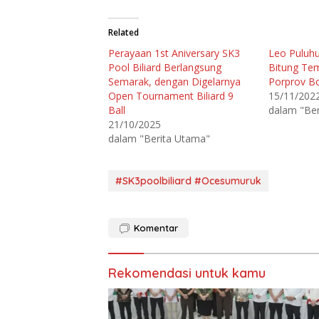
k
k
u
u
n
n
t
t
Related
u
u
k
k
Perayaan 1st Aniversary SK3
Leo Puluhul
b
m
e
e
Pool Biliard Berlangsung
Bitung Tem
r
m
b
b
Semarak, dengan Digelarnya
Porprov B
a
a
Open Tournament Biliard 9
15/11/202
g
g
i
i
Ball
dalam "Be
p
k
a
a
21/10/2025
d
n
dalam "Berita Utama"
a
d
T
i
w
F
i
a
t
c
#SK3poolbiliard #Ocesumuruk
t
e
e
b
r
o
(
o
M
k
e
(
Komentar
m
M
b
e
u
m
k
b
a
u
Rekomendasi untuk kamu
d
k
i
a
j
d
e
i
n
j
d
e