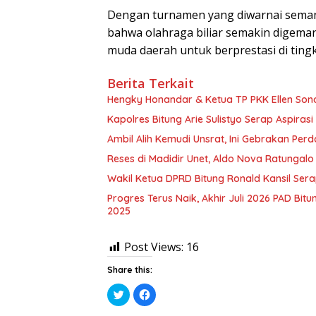
Dengan turnamen yang diwarnai sema
bahwa olahraga biliar semakin digemar
muda daerah untuk berprestasi di tingka
Berita Terkait
Hengky Honandar & Ketua TP PKK Ellen Sond
Kapolres Bitung Arie Sulistyo Serap Aspir
Ambil Alih Kemudi Unsrat, Ini Gebrakan Pe
Reses di Madidir Unet, Aldo Nova Ratungal
Wakil Ketua DPRD Bitung Ronald Kansil Sera
Progres Terus Naik, Akhir Juli 2026 PAD Bitu
2025
Post Views:
16
Share this:
K
K
l
l
i
i