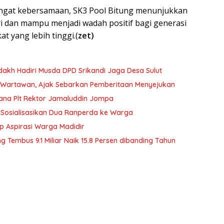
ngat kebersamaan, SK3 Pool Bitung menunjukkan
i dan mampu menjadi wadah positif bagi generasi
t yang lebih tinggi.(
zet)
akh Hadiri Musda DPD Srikandi Jaga Desa Sulut
asi Wartawan, Ajak Sebarkan Pemberitaan Menyejukan
rdana Plt Rektor Jamaluddin Jompa
o Sosialisasikan Dua Ranperda ke Warga
p Aspirasi Warga Madidir
ng Tembus 9.1 Miliar Naik 15.8 Persen dibanding Tahun