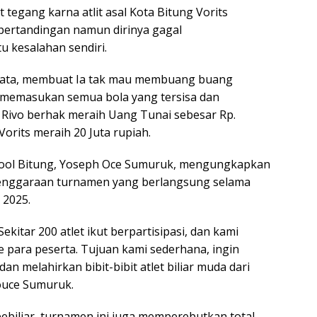
 tegang karna atlit asal Kota Bitung Vorits
pertandingan namun dirinya gagal
kesalahan sendiri.
 mata, membuat Ia tak mau membuang buang
u memasukan semua bola yang tersisa dan
ivo berhak meraih Uang Tunai sebesar Rp.
Vorits meraih 20 Juta rupiah.
 Pool Bitung, Yoseph Oce Sumuruk, mengungkapkan
lenggaraan turnamen yang berlangsung selama
 2025.
ekitar 200 atlet ikut berpartisipasi, dan kami
e para peserta. Tujuan kami sederhana, ingin
n melahirkan bibit-bibit atlet biliar muda dari
Youce Sumuruk.
pebiliar, turnamen ini juga memperebutkan total