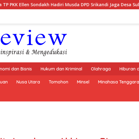
h Hadiri Musda DPD Srikandi Jaga Desa Sulut
Semarak H
nomi dan Bisnis
Hukum dan Kriminal
Olahraga
Hiburan 
buan
Nusa Utara
Tomohon
Minsel
Minahasa Tenggar