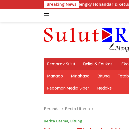
Langsung
Hengky Honandar & Ketua TP PKK Ellen Sondak
Breaking News
ke
konten
Pemprov Sulut
Religi & Edukasi
Eko
Manado
Minahasa
Bitung
Tota
Pedoman Media Siber
Redaksi
Beranda
Berita Utama
Berita Utama
,
Bitung