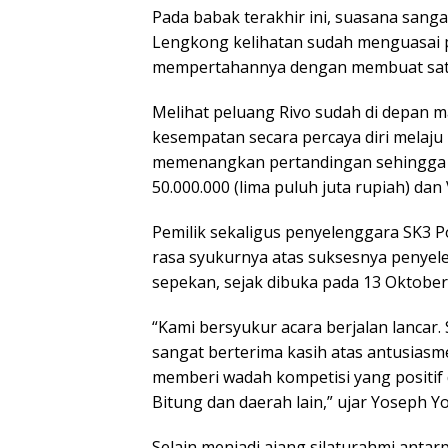
Pada babak terakhir ini, suasana sangat
Lengkong kelihatan sudah menguasai 
mempertahannya dengan membuat satu 
Melihat peluang Rivo sudah di depan
kesempatan secara percaya diri melaj
memenangkan pertandingan sehingga R
50.000.000 (lima puluh juta rupiah) dan 
Pemilik sekaligus penyelenggara SK3
rasa syukurnya atas suksesnya penye
sepekan, sejak dibuka pada 13 Oktober
“Kami bersyukur acara berjalan lancar. S
sangat berterima kasih atas antusiasm
memberi wadah kompetisi yang positif da
Bitung dan daerah lain,” ujar Yoseph 
Selain menjadi ajang silaturahmi antar