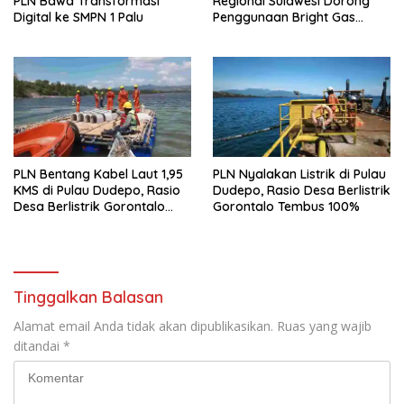
PLN Bawa Transformasi
Regional Sulawesi Dorong
Digital ke SMPN 1 Palu
Penggunaan Bright Gas
untuk Irigasi Petani Sidrap
PLN Bentang Kabel Laut 1,95
PLN Nyalakan Listrik di Pulau
KMS di Pulau Dudepo, Rasio
Dudepo, Rasio Desa Berlistrik
Desa Berlistrik Gorontalo
Gorontalo Tembus 100%
Resmi 100 Persen
Tinggalkan Balasan
Alamat email Anda tidak akan dipublikasikan.
Ruas yang wajib
ditandai
*