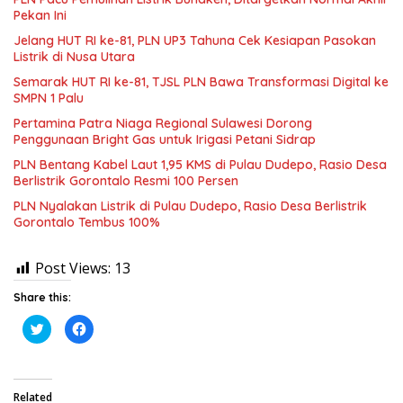
Pekan Ini
Jelang HUT RI ke-81, PLN UP3 Tahuna Cek Kesiapan Pasokan
Listrik di Nusa Utara
Semarak HUT RI ke-81, TJSL PLN Bawa Transformasi Digital ke
SMPN 1 Palu
Pertamina Patra Niaga Regional Sulawesi Dorong
Penggunaan Bright Gas untuk Irigasi Petani Sidrap
PLN Bentang Kabel Laut 1,95 KMS di Pulau Dudepo, Rasio Desa
Berlistrik Gorontalo Resmi 100 Persen
PLN Nyalakan Listrik di Pulau Dudepo, Rasio Desa Berlistrik
Gorontalo Tembus 100%
Post Views:
13
Share this:
K
K
l
l
i
i
k
k
u
u
n
n
t
t
Related
u
u