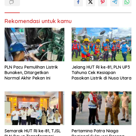
a
a
n
y
g
a
b
n
a
g
Rekomendasi untuk kamu
r
b
u
a
)
r
u
)
PLN Pacu Pemulihan Listrik
Jelang HUT RI ke-81, PLN UP3
Bunaken, Ditargetkan
Tahuna Cek Kesiapan
Normal Akhir Pekan Ini
Pasokan Listrik di Nusa Utara
Semarak HUT RI ke-81, TJSL
Pertamina Patra Niaga