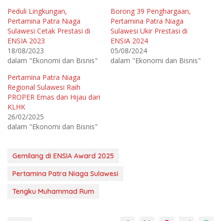
k
k
Peduli Lingkungan,
Borong 39 Penghargaan,
b
m
e
e
Pertamina Patra Niaga
Pertamina Patra Niaga
r
m
b
b
Sulawesi Cetak Prestasi di
Sulawesi Ukir Prestasi di
a
a
ENSIA 2023
ENSIA 2024
g
g
i
i
18/08/2023
05/08/2024
p
k
a
a
dalam "Ekonomi dan Bisnis"
dalam "Ekonomi dan Bisnis"
d
n
a
d
T
i
Pertamina Patra Niaga
w
F
Regional Sulawesi Raih
i
a
t
c
PROPER Emas dan Hijau dari
t
e
e
b
KLHK
r
o
26/02/2025
(
o
M
k
dalam "Ekonomi dan Bisnis"
e
(
m
M
b
e
u
m
k
b
Gemilang di ENSIA Award 2025
a
u
d
k
i
a
Pertamina Patra Niaga Sulawesi
j
d
e
i
n
j
Tengku Muhammad Rum
d
e
e
n
l
d
a
e
y
l