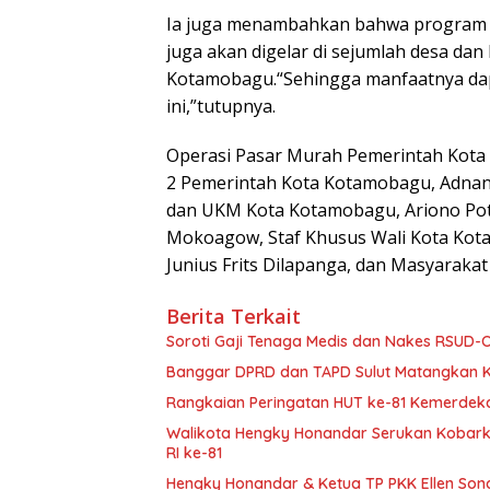
Ia juga menambahkan bahwa program in
juga akan digelar di sejumlah desa dan 
Kotamobagu.“Sehingga manfaatnya dapa
ini,”tutupnya.
Operasi Pasar Murah Pemerintah Kota 
2 Pemerintah Kota Kotamobagu, Adnan
dan UKM Kota Kotamobagu, Ariono Pot
Mokoagow, Staf Khusus Wali Kota Kota
Junius Frits Dilapanga, dan Masyarak
Berita Terkait
Soroti Gaji Tenaga Medis dan Nakes RSUD-O
Banggar DPRD dan TAPD Sulut Matangkan KU
Rangkaian Peringatan HUT ke-81 Kemerdeka
Walikota Hengky Honandar Serukan Kobar
RI ke-81
Hengky Honandar & Ketua TP PKK Ellen Sond