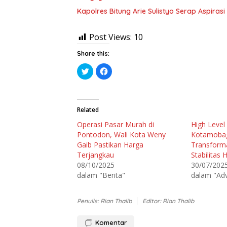
Kapolres Bitung Arie Sulistyo Serap Aspir
Post Views:
10
Share this:
K
K
l
l
i
i
k
k
u
u
n
n
t
t
Related
u
u
k
k
Operasi Pasar Murah di
High Level
b
m
e
e
Pontodon, Wali Kota Weny
Kotamoba
r
m
b
b
Gaib Pastikan Harga
Transforma
a
a
Terjangkau
Stabilitas 
g
g
i
i
08/10/2025
30/07/202
p
k
a
a
dalam "Berita"
dalam "Adv
d
n
a
d
T
i
w
F
Penulis: Rian Thalib
Editor: Rian Thalib
i
a
t
c
t
e
e
b
Komentar