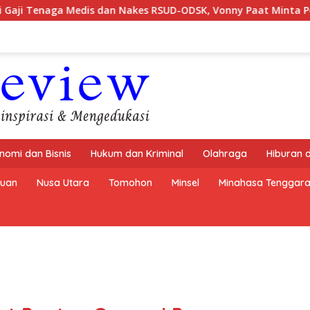
s dan Nakes RSUD-ODSK, Vonny Paat Minta Pemprov Sulut Berti
nomi dan Bisnis
Hukum dan Kriminal
Olahraga
Hiburan 
buan
Nusa Utara
Tomohon
Minsel
Minahasa Tenggar