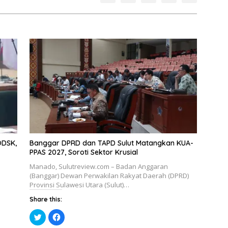
ODSK,
Banggar DPRD dan TAPD Sulut Matangkan KUA-
PPAS 2027, Soroti Sektor Krusial
Manado, Sulutreview.com – Badan Anggaran
(Banggar) ​Dewan Perwakilan Rakyat Daerah (DPRD)
Provinsi Sulawesi Utara (Sulut)…
Share this:
K
K
l
l
i
i