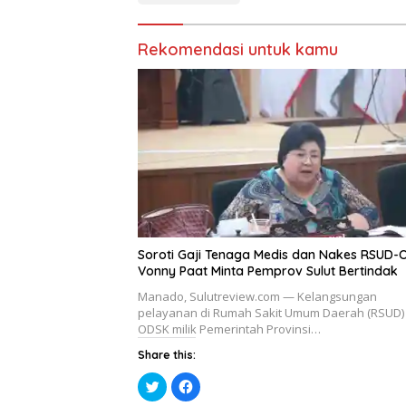
r
o
(
o
M
k
e
(
m
M
Rekomendasi untuk kamu
b
e
u
m
k
b
a
u
d
k
i
a
j
d
e
i
n
j
d
e
e
n
l
d
a
e
y
l
a
a
n
y
g
a
b
n
a
g
Soroti Gaji Tenaga Medis dan Nakes RSUD-
r
b
Vonny Paat Minta Pemprov Sulut Bertindak
u
a
)
r
u
Manado, Sulutreview.com — Kelangsungan
)
pelayanan di Rumah Sakit Umum Daerah (RSUD)
ODSK milik Pemerintah Provinsi…
Share this:
K
K
l
l
i
i