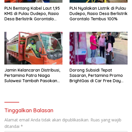
g
a
b
n
PLN Bentang Kabel Laut 1,95
PLN Nyalakan Listrik di Pulau
a
g
r
b
KMS di Pulau Dudepo, Rasio
Dudepo, Rasio Desa Berlistrik
u
a
Desa Berlistrik Gorontalo
Gorontalo Tembus 100%
)
r
u
Resmi 100 Persen
)
Jamin Kelancaran Distribusi,
Dorong Subsidi Tepat
Pertamina Patra Niaga
Sasaran, Pertamina Promo
Sulawesi Tambah Pasokan
BrightGas di Car Free Day
LPG 3 Kg di Sulsel
Makassar
Tinggalkan Balasan
Alamat email Anda tidak akan dipublikasikan.
Ruas yang wajib
ditandai
*