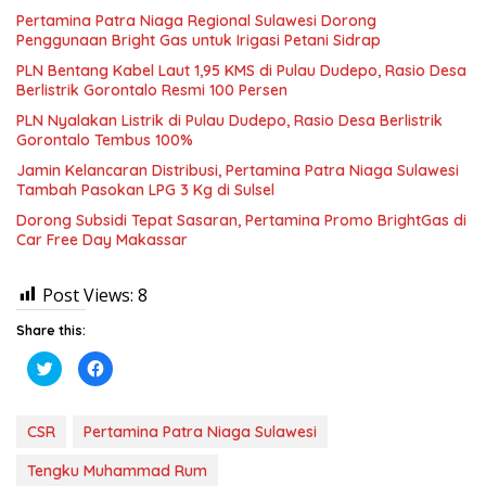
Pertamina Patra Niaga Regional Sulawesi Dorong
Penggunaan Bright Gas untuk Irigasi Petani Sidrap
PLN Bentang Kabel Laut 1,95 KMS di Pulau Dudepo, Rasio Desa
Berlistrik Gorontalo Resmi 100 Persen
PLN Nyalakan Listrik di Pulau Dudepo, Rasio Desa Berlistrik
Gorontalo Tembus 100%
Jamin Kelancaran Distribusi, Pertamina Patra Niaga Sulawesi
Tambah Pasokan LPG 3 Kg di Sulsel
Dorong Subsidi Tepat Sasaran, Pertamina Promo BrightGas di
Car Free Day Makassar
Post Views:
8
Share this:
K
K
l
l
i
i
k
k
u
u
n
n
CSR
Pertamina Patra Niaga Sulawesi
t
t
u
u
k
k
Tengku Muhammad Rum
b
m