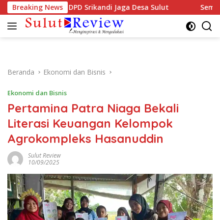
Langsung
diri Musda DPD Srikandi Jaga Desa Sulut
Breaking News
Semarak HUT 
ke
konten
Beranda
Ekonomi dan Bisnis
Ekonomi dan Bisnis
Pertamina Patra Niaga Bekali
Literasi Keuangan Kelompok
Agrokompleks Hasanuddin
Sulut Review
10/09/2025